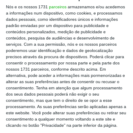
empregadas como desempregadas, bem
Nós e os nossos 1731
parceiros
armazenamos e/ou acedemos
como estudantes, podem investir nos PIRPE. A
a informações num dispositivo, como cookies, e processamos
dados pessoais, como identificadores únicos e informações
regulação deste novo produto tem agora
padrão enviadas por um dispositivo para publicidade e
apenas de ser formalmente adotada pelo
conteúdos personalizados, medição de publicidade e
Parlamento e Conselho Europeu para ser
conteúdos, pesquisa de audiências e desenvolvimento de
serviços.
Com a sua permissão, nós e os nossos parceiros
adotada.
poderemos usar identificação e dados de geolocalização
precisos através da procura de dispositivos. Poderá clicar para
consentir o processamento por nossa parte e pela parte dos
Benefícios fiscais nos PPR ou produto de poupança
nossos 1731 parceiros, conforme descrito acima. Em
europeu?
alternativa, pode aceder a informações mais pormenorizadas e
Ler Mais
alterar as suas preferências antes de consentir ou recusar o
consentimento.
Tenha em atenção que algum processamento
dos seus dados pessoais poderá não exigir o seu
Quem aderir aos PIRPE pode
escolher entre
consentimento, mas que tem o direito de se opor a esse
até seis opções de investimento
. Feita a
processamento. As suas preferências serão aplicadas apenas a
este website. Você pode alterar suas preferências ou retirar seu
escolha, é possível alterar passado cinco
consentimento a qualquer momento voltando a este site e
anos sem custos. O prazo para poder mudar
clicando no botão "Privacidade" na parte inferior da página.
de prestador é o mesmo, mas já vem com