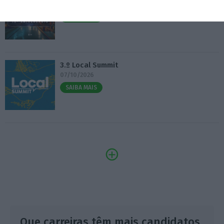
14/10/2026
SAIBA MAIS
3.º Local Summit
07/10/2026
SAIBA MAIS
Que carreiras têm mais candidatos