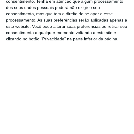
a portaria, confirmando o corte de 14,67% no
consentimento.
Tenha em atenção que algum processamento
dos seus dados pessoais poderá não exigir o seu
valor das pensões.
consentimento, mas que tem o direito de se opor a esse
processamento. As suas preferências serão aplicadas apenas a
Ao mesmo tempo, revela que a idade de
este website. Você pode alterar suas preferências ou retirar seu
consentimento a qualquer momento voltando a este site e
reforma vai manter-se.
“Tendo em conta os
clicando no botão "Privacidade" na parte inferior da página.
efeitos da evolução da esperança média de
vida aos 65 anos verificada entre 2017 e 2018
na aplicação da fórmula (…),
a idade normal
de acesso à pensão em 2020 é 66 anos e cinco
meses
“, diz a portaria que produz efeitos a
partir de 1 de janeiro de 2019.
A idade anunciada para 2020 é a mesma que
está em vigor ano. Em 2018 era de 66 anos e
quatro meses, aumentando em um mês, este
ano, mas não sofrerá alterações no próximo.