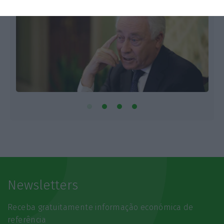
Newsletters
Receba gratuitamente informação económica de
referência