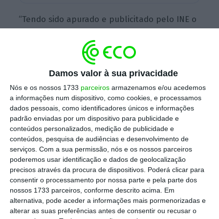
“Tendo sido apurado e publicitado pelo INE o
indicador da esperança média de vida aos 65
anos de idade relativo ao ano de 2018, está o
Governo em condições de determinar o fator
Damos valor à sua privacidade
de sustentabilidade a vigorar durante o ano
de 2019, bem como a idade normal de acesso
Nós e os nossos 1733
parceiros
armazenamos e/ou acedemos
a informações num dispositivo, como cookies, e processamos
à pensão de velhice a vigorar em 2020”,
diz a
dados pessoais, como identificadores únicos e informações
portaria.
padrão enviadas por um dispositivo para publicidade e
conteúdos personalizados, medição de publicidade e
conteúdos, pesquisa de audiências e desenvolvimento de
serviços.
Com a sua permissão, nós e os nossos parceiros
“Assim, considerando o indicador da
poderemos usar identificação e dados de geolocalização
esperança média de vida aos 65 anos,
precisos através da procura de dispositivos. Poderá clicar para
verificado em 2000 e em 2018, o fator de
consentir o processamento por nossa parte e pela parte dos
nossos 1733 parceiros, conforme descrito acima. Em
sustentabilidade aplicável às pensões de
alternativa, pode aceder a informações mais pormenorizadas e
velhice iniciadas em 2019 é de 0,8533”, refere
alterar as suas preferências antes de consentir ou recusar o