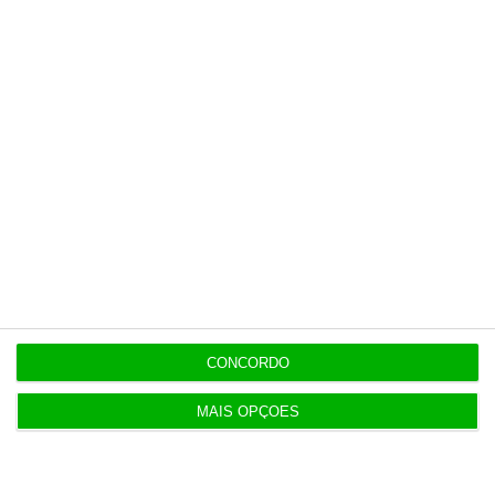
11:12
Bruxelas já pagou os 2,32 mil milhões do nono
cheque do PRR
Populares
“Se a centralização conseguir manter o bolo atual
já será uma vitória”
CONCORDO
7:02
MAIS OPÇÕES
T-Systems: Serviço de Saúde de Múrcia reforça
cibersegurança