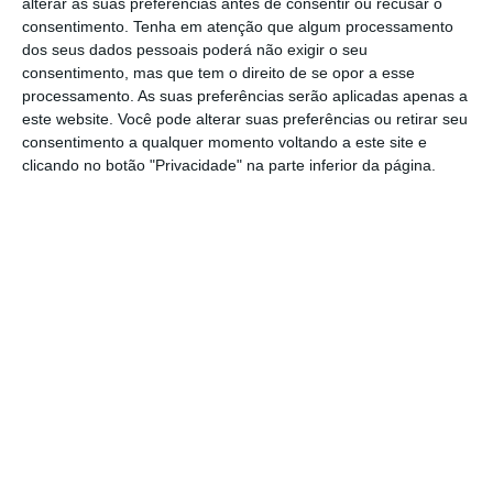
alterar as suas preferências antes de consentir ou recusar o
Por outro lado, garantiu, “
vai ser um programa
consentimento.
Tenha em atenção que algum processamento
dos seus dados pessoais poderá não exigir o seu
eleitoral de centro, com margens que vão da
consentimento, mas que tem o direito de se opor a esse
esquerda à direita
”.
processamento. As suas preferências serão aplicadas apenas a
este website. Você pode alterar suas preferências ou retirar seu
consentimento a qualquer momento voltando a este site e
"Vai ser um programa eleitoral de
clicando no botão "Privacidade" na parte inferior da página.
centro, com margens que vão da
esquerda à direita.”
David Justino
Vice-presidente do PSD
“Há soluções que não são de esquerda, nem
de direita, são do país”, defendeu,
considerando que, “se as ideologias são
úteis”, o PSD é sobretudo um partido
“pragmático e realista”.