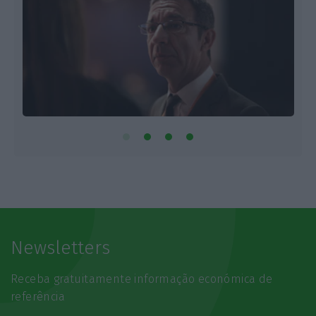
Newsletters
Receba gratuitamente informação económica de
referência