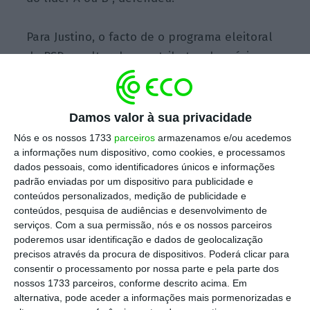
Para Justino, o facto de o programa eleitoral
do PSD resultar dos contributos das várias
secções temáticas do CEN – 16 no total – dá-
lhe “força e sustentabilidade”, uma vez que
os documentos que são produzidos neste
Damos valor à sua privacidade
órgão “não aparecem da cabeça de três ou
Nós e os nossos 1733
parceiros
armazenamos e/ou acedemos
quatro sábios, mas da
vontade de militantes e
a informações num dispositivo, como cookies, e processamos
dados pessoais, como identificadores únicos e informações
simpatizantes” que têm estado a colaborar.
padrão enviadas por um dispositivo para publicidade e
conteúdos personalizados, medição de publicidade e
“Nós não queremos uma proposta
conteúdos, pesquisa de audiências e desenvolvimento de
serviços.
Com a sua permissão, nós e os nossos parceiros
apresentada à sociedade,
queremos uma
poderemos usar identificação e dados de geolocalização
proposta construída com a sociedade
, que é
precisos através da procura de dispositivos. Poderá clicar para
uma coisa completamente diferente”,
consentir o processamento por nossa parte e pela parte dos
nossos 1733 parceiros, conforme descrito acima. Em
afirmou.
alternativa, pode aceder a informações mais pormenorizadas e