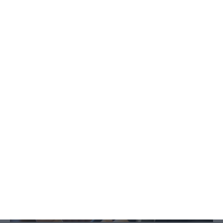
Para o PSD “não há intocáveis”.
Quer governador na comissão
Alberto Teixeira,
11 Fevereiro 2019