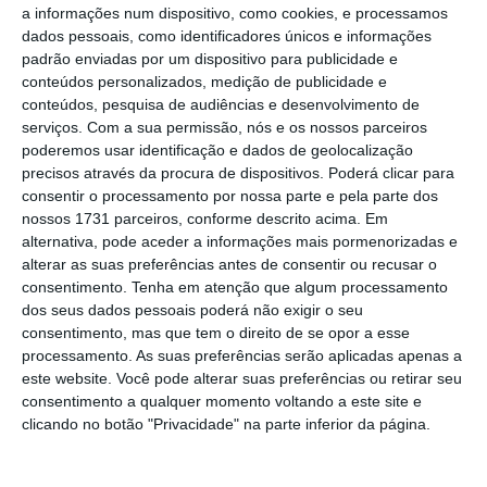
que aprova o regime destas sociedades de
a informações num dispositivo, como cookies, e processamos
dados pessoais, como identificadores únicos e informações
investimento.
padrão enviadas por um dispositivo para publicidade e
conteúdos personalizados, medição de publicidade e
conteúdos, pesquisa de audiências e desenvolvimento de
Questionado sobre se o Parlamento ainda
serviços.
Com a sua permissão, nós e os nossos parceiros
poderia não aceitar o pedido de apreciação
poderemos usar identificação e dados de geolocalização
precisos através da procura de dispositivos. Poderá clicar para
ou se esse já era um facto, Siza Vieira tentou
consentir o processamento por nossa parte e pela parte dos
acalmar as preocupações dos presentes —
nossos 1731 parceiros, conforme descrito acima. Em
advogados, consultores e promotores
alternativa, pode aceder a informações mais pormenorizadas e
alterar as suas preferências antes de consentir ou recusar o
imobiliários –, embora desconhecesse se o
consentimento.
Tenha em atenção que algum processamento
pedido já tinha dado entrada na Assembleia
dos seus dados pessoais poderá não exigir o seu
da República.
“Estou convencido de que
consentimento, mas que tem o direito de se opor a esse
processamento. As suas preferências serão aplicadas apenas a
existe consenso no Parlamento em manter
este website. Você pode alterar suas preferências ou retirar seu
este regime, porque é mais uma ferramenta
consentimento a qualquer momento voltando a este site e
para a legislação do mercado”
, disse o
clicando no botão "Privacidade" na parte inferior da página.
ministro da Economia esta quarta-feira,
durante uma conferência organizada pela