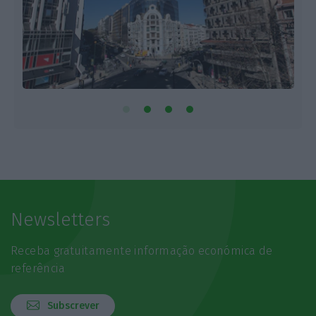
Newsletters
Receba gratuitamente informação económica de
referência
Subscrever