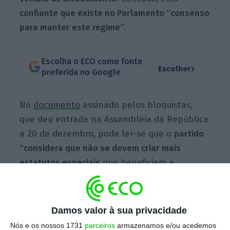
confiante que existe no Parlamento “consenso
para manter este regime”.
Escolha o ECO como fonte
›
Escolher
preferida no Google
No
documento
assinado pelos bloquistas,
que deu entrada na Assembleia da República
a 20 de dezembro, pode ler-se que o
partido
“considera que não se devem criar mais
estatutos especiais
que beneficiem a
financeirização da economia, tanto mais
quando não há qualquer contrapartida que
garanta políticas públicas de habitação”.
Damos valor à sua privacidade
Assim, foi pedida a apreciação do decreto-lei
Nós e os nossos 1731
parceiros
armazenamos e/ou acedemos