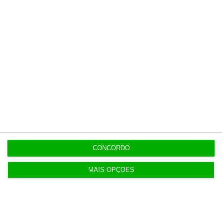
Esta assinatura é uma forma de apoiar
o ECO e os seus jornalistas. A nossa
contrapartida é o jornalismo
independente, rigoroso e credível.
Assine já
Veja todos os planos
CONCORDO
MAIS OPÇÕES
Últimas