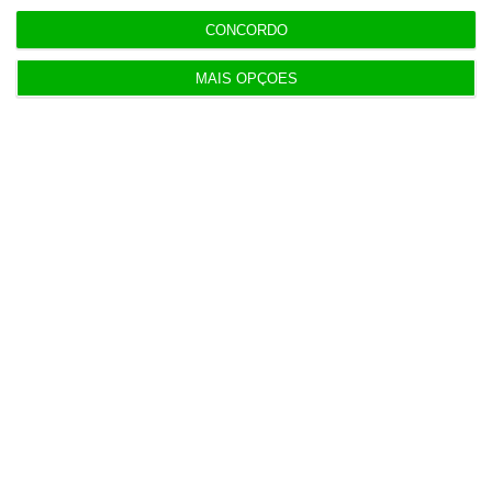
9:36
CONCORDO
“Não acredito que Proença tenha interferido” no
caso Benfica
MAIS OPÇÕES
ESPECIAL
8:59
Desbloquear o crescimento, exportar mais valor
8:42
Consórcio da Mota-Engil aponta motivos para
excluir rival
8:27
Conflito de interesses no SUCH anula negócios de
milhões