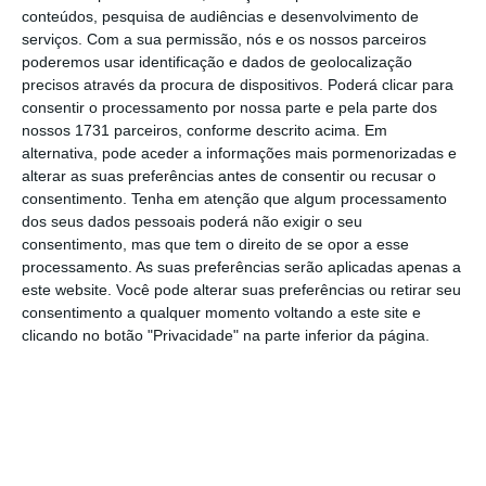
Comissão do Mercado de Valores Mobiliários
conteúdos, pesquisa de audiências e desenvolvimento de
que
irá entregar um dividendo de 0,74 euros
serviços.
Com a sua permissão, nós e os nossos parceiros
por ação aos acionistas
.
Depois de ter
poderemos usar identificação e dados de geolocalização
precisos através da procura de dispositivos. Poderá clicar para
apresentado resultados líquidos de apenas
consentir o processamento por nossa parte e pela parte dos
dois milhões em 2017, a construtora elevou
nossos 1731 parceiros, conforme descrito acima. Em
os lucros para 24 milhões no ano passado. Só
alternativa, pode aceder a informações mais pormenorizadas e
alterar as suas preferências antes de consentir ou recusar o
agora foi
conhecido o valor, mas já tinha
consentimento.
Tenha em atenção que algum processamento
revelado que entregará entre 50% e 75% dos
dos seus dados pessoais poderá não exigir o seu
lucros.
consentimento, mas que tem o direito de se opor a esse
processamento. As suas preferências serão aplicadas apenas a
este website. Você pode alterar suas preferências ou retirar seu
No grupo EDP, a sessão foi mista: a casa-mãe
consentimento a qualquer momento voltando a este site e
valorizou 0,87% para 3,47, mas a eólica
clicando no botão "Privacidade" na parte inferior da página.
desceu 1,06%. A penalizar o índice estiveram
ainda as papeleiras, com a Altri a tombar
3,15%, a Semapa a cair 1,1% e a Navigator a
desvalorizar 0,74%. Igualmente, os CTT