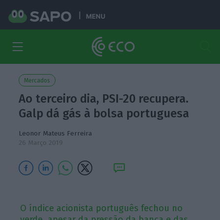
MENU
Mercados
Ao terceiro dia, PSI-20 recupera.
Galp dá gás à bolsa portuguesa
Leonor Mateus Ferreira
26 Março 2019
O índice acionista português fechou no
verde, apesar da pressão da banca e das