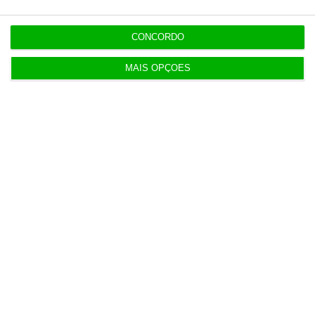
CONCORDO
MAIS OPÇÕES
Populares
Tensões entre Espanha e Marrocos vão além da
crise em Ceuta
4 Agosto 2026
ERC passa de lucro a prejuízo de 273 mil euros em
2025
3 Agosto 2026
Procuradoria Europeia pede documentos sobre
obras da PJ