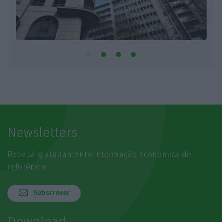
Newsletters
Receba gratuitamente informação económica de
referência
Subscrever
Download