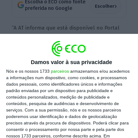
Escolha o ECO como fonte
›
Escolher
preferida no Google
“A AT informa que está disponível no Portal
das Finanças a consulta das despesas para
dedução à coleta do IRS de 2018.
Até 31 de
março, pode reclamar do cálculo do montante
Damos valor à sua privacidade
da dedução das despesas gerais e familiares e
da dedução pela exigência de fatura”
,
Nós e os nossos 1733
parceiros
armazenamos e/ou acedemos
a informações num dispositivo, como cookies, e processamos
informou o Fisco, numa mensagem eletrónica
dados pessoais, como identificadores únicos e informações
enviada aos contribuintes.
padrão enviadas por um dispositivo para publicidade e
conteúdos personalizados, medição de publicidade e
conteúdos, pesquisa de audiências e desenvolvimento de
serviços.
Com a sua permissão, nós e os nossos parceiros
Fisco divulga entidades a quem pode ser doado
poderemos usar identificação e dados de geolocalização
0,5% do IRS
precisos através da procura de dispositivos. Poderá clicar para
Ler Mais
consentir o processamento por nossa parte e pela parte dos
nossos 1733 parceiros, conforme descrito acima. Em