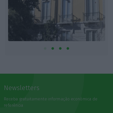
Newsletters
Receba gratuitamente informação económica de
referência