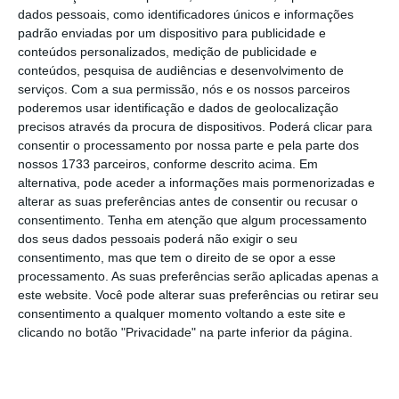
contribuintes podem testar as
dados pessoais, como identificadores únicos e informações
padrão enviadas por um dispositivo para publicidade e
várias possibilidades, mas
conteúdos personalizados, medição de publicidade e
aposto que é sempre melhor em
conteúdos, pesquisa de audiências e desenvolvimento de
conjunto.
serviços.
Com a sua permissão, nós e os nossos parceiros
poderemos usar identificação e dados de geolocalização
precisos através da procura de dispositivos. Poderá clicar para
consentir o processamento por nossa parte e pela parte dos
Manuel Faustino
Antigo diretor do IRS
nossos 1733 parceiros, conforme descrito acima. Em
alternativa, pode aceder a informações mais pormenorizadas e
alterar as suas preferências antes de consentir ou recusar o
consentimento.
Tenha em atenção que algum processamento
dos seus dados pessoais poderá não exigir o seu
“Na esmagadora maioria dos casos, o regime
consentimento, mas que tem o direito de se opor a esse
da tributação conjunta é mais benéfico”
,
processamento. As suas preferências serão aplicadas apenas a
sublinha Luís Leon,
partner
da Deloitte.
este website. Você pode alterar suas preferências ou retirar seu
consentimento a qualquer momento voltando a este site e
Manuel Faustino, antigo diretor do IRS,
clicando no botão "Privacidade" na parte inferior da página.
corrobora esta recomendação, embora note
que os contribuintes devem sempre testar
todas as possibilidades que estão à sua