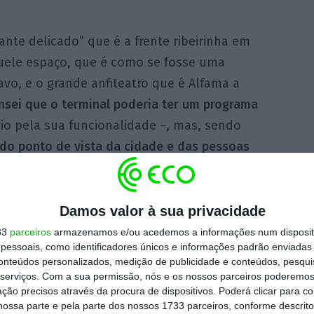
ante delicado” que é a frente ribeirinha em
uele espaço, que é como se fosse uma
cavo, e o grande anfiteatro que é Alfama a
nsei que o terminal poderia ter um programa
o pela sua funcionalidade –, mas, sendo
do ponto de vista da cidade e das pessoas
iteto à
Lusa.
eocupação concretizou-se através do parque
Damos valor à sua privacidade
rborizado ao longo do rio, que foi projetado
33
parceiros
armazenamos e/ou acedemos a informações num dispositi
essoais, como identificadores únicos e informações padrão enviadas 
quiteto paisagista João Gomes da Silva, e
conteúdos personalizados, medição de publicidade e conteúdos, pesqui
pela visita à cobertura do terminal, de onde
serviços.
Com a sua permissão, nós e os nossos parceiros poderemos 
ção precisos através da procura de dispositivos. Poderá clicar para co
fama e o mar da Palha. A inovação nos
ossa parte e pela parte dos nossos 1733 parceiros, conforme descrit