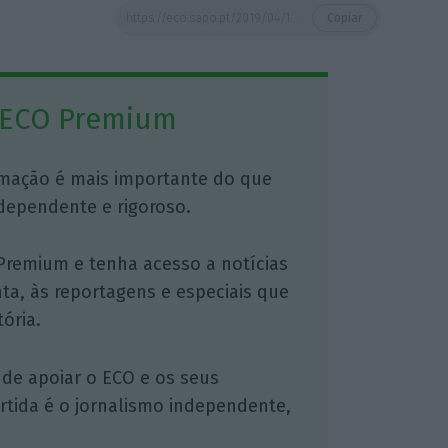
https://eco.sapo.pt/2019/04/11/sede-da-edp-e-terminal-de-cruzeiros-sao-os-premios-valmor-de-2017/
Copiar
 ECO Premium
mação é mais importante do que
dependente e rigoroso.
Premium e tenha acesso a notícias
nta, às reportagens e especiais que
ória.
 de apoiar o ECO e os seus
artida é o jornalismo independente,