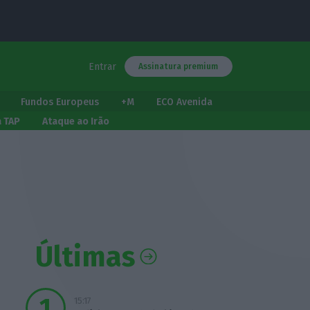
Entrar
Assinatura premium
Fundos Europeus
+M
ECO Avenida
a TAP
Ataque ao Irão
Últimas
15:17