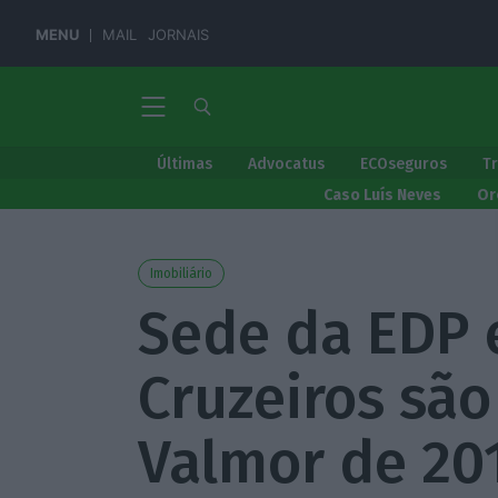
MENU
MAIL
JORNAIS
Últimas
Advocatus
ECOseguros
T
Caso Luís Neves
Or
Imobiliário
Sede da EDP 
Cruzeiros são
Valmor de 20