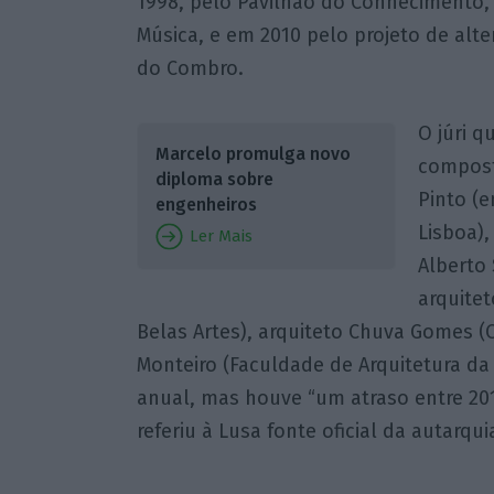
1998, pelo Pavilhão do Conhecimento,
Música, e em 2010 pelo projeto de alte
do Combro.
O júri q
Marcelo promulga novo
compost
diploma sobre
Pinto (
engenheiros
Lisboa),
Ler Mais
Alberto 
arquitet
Belas Artes), arquiteto Chuva Gomes (
Monteiro (Faculdade de Arquitetura da
anual, mas houve “um atraso entre 2013
referiu à Lusa fonte oficial da autarqui