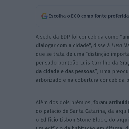
Escolha o ECO como fonte preferid
A sede da EDP foi concebida como
“um
dialogar com a cidade”,
disse à
Lusa
Ma
que se trata de uma “distinção importan
pensado por João Luís Carrilho da Gra
da cidade e das pessoas”
, uma preocu
arborizado e na cobertura concebida p
Além dos dois prémios,
foram atribuí
do palácio de Santa Catarina, da arqu
o Edifício Lisbon Stone Block, do arqu
um edifício de habitação em Alfama, do