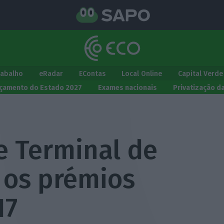
rabalho
eRadar
EContas
Local Online
Capital Verde
çamento do Estado 2027
Exames nacionais
Privatização d
e Terminal de
 os prémios
17