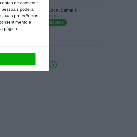
s antes de consentir
 pessoais poderá
3.º Local Summit
s suas preferências
07/10/2026
 consentimento a
SAIBA MAIS
da página.