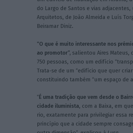
do Largo de Santos e vias adjacentes,
Arquitetos, de João Almeida e Luís Torg
Beiramar Diniz.
“O que é muito interessante nos prémi
ao promotor”,
salientou Aires Mateus,
750 pessoas, como um edifício “transpa
Trata-se de um “edifício que quer cria
constituindo também “um espaço de ar
“
É uma tradição que vem desde o Bairr
cidade iluminista
, com a Baixa, em qu
rio, exatamente para privilegiar essa r
princípio que a cidade sempre consa
outra dimensão”, explicou à
Lusa.