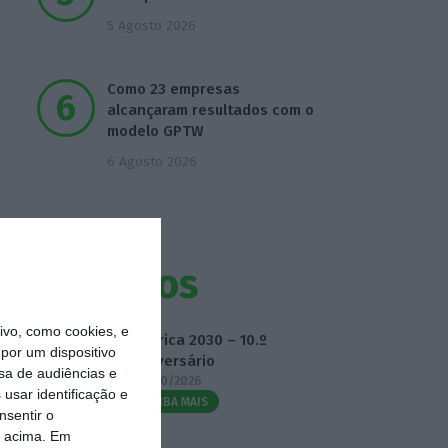
5 Agosto 2026
Como 23 empresas
alcançaram resultados com o
modelo GPTW
6 Agosto 2026
Eventos
vo, como cookies, e
Fábrica 2030 – 10.º
por um dispositivo
Aniversário
sa de audiências e
14/10/2026
usar identificação e
SAIBA MAIS
nsentir o
o acima. Em