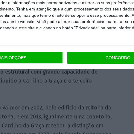
s foi um produto das circunstâncias.
Carrilho
eder a informações mais pormenorizadas e alterar as suas preferência
a “uma certa densidade, como se fosse, além
timento.
Tenha em atenção que algum processamento dos seus dados
nsentimento, mas que tem o direito de se opor a esse processamento. A
e objetivo, pensou que as fachadas seriam em
as a este website. Você pode alterar suas preferências ou retirar seu
m-lhe que o sistema de fundações, pré-
tando a este site e clicando no botão "Privacidade" na parte inferior 
te da capacidade de suporte.
com cortiça, desenvolvido com o apoio da
AIS OPÇÕES
CONCORDO
e engenharia de Coimbra ITECons, que tem
o estrutural com grande capacidade de
buído a Carrilho a Graça e o terceiro
 Valmor em 2002, pelo edifício da reitoria da
toria, e em 2013, igualmente uma coautoria,
 Carrilho da Graça recebeu a distinção em