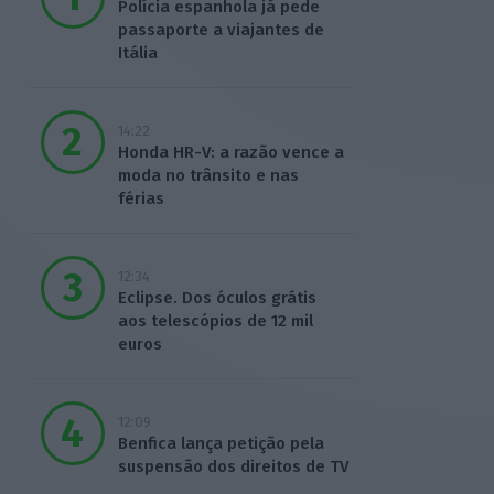
Polícia espanhola já pede
passaporte a viajantes de
Itália
14:22
Honda HR-V: a razão vence a
moda no trânsito e nas
férias
12:34
Eclipse. Dos óculos grátis
aos telescópios de 12 mil
euros
12:09
Benfica lança petição pela
suspensão dos direitos de TV