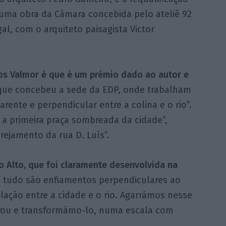
 uma obra da Câmara concebida pelo ateliê 92
al, com o arquiteto paisagista Victor
os Valmor é que é um prémio dado ao autor e
 que concebeu a sede da EDP, onde trabalham
rente e perpendicular entre a colina e o rio”.
r a primeira praça sombreada da cidade”,
ejamento da rua D. Luís”.
o Alto, que foi claramente desenvolvida na
e tudo são enfiamentos perpendiculares ao
elação entre a cidade e o rio. Agarrámos nesse
grou e transformámo-lo, numa escala com