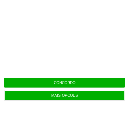
Esta assinatura é uma forma de apoiar
o ECO e os seus jornalistas. A nossa
contrapartida é o jornalismo
independente, rigoroso e credível.
Assine já
Veja todos os planos
CONCORDO
MAIS OPÇÕES
Últimas
EXCLUSIVO
7:01
Defined.ai mexe na liderança executiva com duas