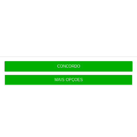
Populares
“O ESG morreu, longa vida ao ESG”
7:05
Irão anuncia possível acordo com Omã em Ormuz
2 Agosto 2026
CONCORDO
SRS Legal assessora Grupo Finançor na compra da
EMATER
MAIS OPÇÕES
3 Agosto 2026
IA: Europa quer tornar-se competitiva e reduzir
dependência
4 Agosto 2026