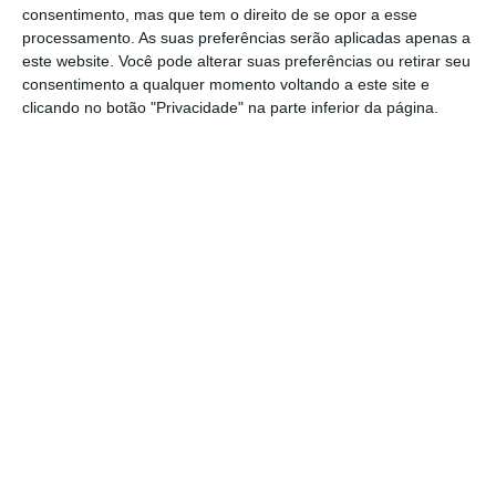
resultados do terceiro trimestre terminado
consentimento, mas que tem o direito de se opor a esse
em março acima dos estimado pelos
processamento. As suas preferências serão aplicadas apenas a
este website. Você pode alterar suas preferências ou retirar seu
analistas, com as receitas a subirem 14% para
consentimento a qualquer momento voltando a este site e
30,6 mil milhões de dólares (cerca de 27,3 mil
clicando no botão "Privacidade" na parte inferior da página.
milhões de euros, à taxa de câmbio atual).
Os lucros subiram 18,6% para 8,8 mil milhões
de dólares (7,8 mil milhões de euros).
https://eco.sapo.pt/2019/04/25/microsoft-supera-o-biliao-de-dolares-em-bolsa-e-a-cotada-mais-valiosa-do-mundo/
Copiar
Assine o ECO Premium