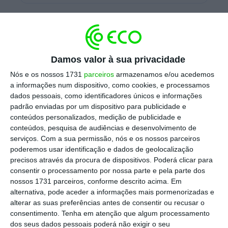
A
Microsoft junta-se assim à Apple e Amazon
ao entrar no seletivo clube de empresas que
conseguiram estar valorizadas em mais de um
Damos valor à sua privacidade
bilião
na bolsa norte-americana.
Nós e os nossos 1731
parceiros
armazenamos e/ou acedemos
a informações num dispositivo, como cookies, e processamos
dados pessoais, como identificadores únicos e informações
Os títulos da tecnológica com sede em
padrão enviadas por um dispositivo para publicidade e
Redmond (Washington)
ganharam 5% no início
conteúdos personalizados, medição de publicidade e
conteúdos, pesquisa de audiências e desenvolvimento de
da sessão no Nasdaq e chegaram a atingir
serviços.
Com a sua permissão, nós e os nossos parceiros
131,37 dólares, acima da fasquia de 130,51
poderemos usar identificação e dados de geolocalização
dólares necessários para atingir o marco. Com
precisos através da procura de dispositivos. Poderá clicar para
consentir o processamento por nossa parte e pela parte dos
esta avaliação, a dona do Windows passa a
nossos 1731 parceiros, conforme descrito acima. Em
ser a cotada mais valiosa a nível mundial.
alternativa, pode aceder a informações mais pormenorizadas e
alterar as suas preferências antes de consentir ou recusar o
consentimento.
Tenha em atenção que algum processamento
Na quarta-feira, a Microsoft anunciou
dos seus dados pessoais poderá não exigir o seu