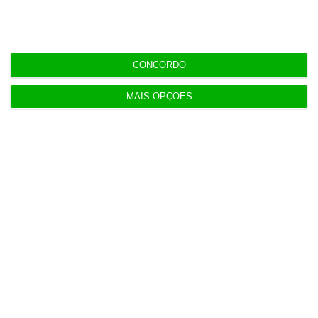
7 Agosto 2026
Diretor financeiro da PJ nega obra feita por amigo
de Neves
CONCORDO
MAIS OPÇÕES
Populares
Perdoai-lhes, São “Nossos”
3 Agosto 2026
Dívida pública sobe para 93% do PIB no segundo
trimestre
3 Agosto 2026