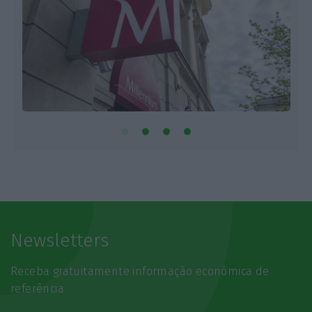
Newsletters
Receba gratuitamente informação económica de
referência