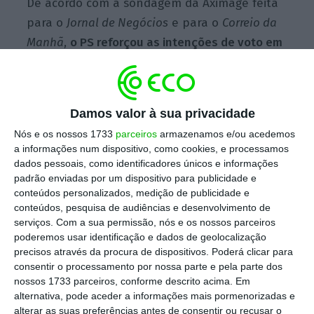
De acordo com a sondagem da Aximage feita
para o
Jornal de Negócios
e para o
Correio da
Manhã
,
o PS reforçou as intenções de voto em
quase dois p.p. para 37,5%
, enquanto o PSD
cresceu apenas meio p.p. para 23,6%.
Esta é a
maior distância a separar os dois maiores
Damos valor à sua privacidade
partidos desde outubro do ano passado
, ainda
Nós e os nossos 1733
parceiros
armazenamos e/ou acedemos
que o PSD se mantenha um pouco acima da
a informações num dispositivo, como cookies, e processamos
votação obtida nas eleições europeias
dados pessoais, como identificadores únicos e informações
padrão enviadas por um dispositivo para publicidade e
(21,9%).
conteúdos personalizados, medição de publicidade e
conteúdos, pesquisa de audiências e desenvolvimento de
serviços.
Com a sua permissão, nós e os nossos parceiros
poderemos usar identificação e dados de geolocalização
Subida socialista deixa PSD a 18 pontos nas
precisos através da procura de dispositivos. Poderá clicar para
legislativas
consentir o processamento por nossa parte e pela parte dos
Ler Mais
nossos 1733 parceiros, conforme descrito acima. Em
alternativa, pode aceder a informações mais pormenorizadas e
alterar as suas preferências antes de consentir ou recusar o