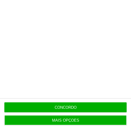
Benfica lança petição pela suspensão dos direitos
de TV
11:49
Multicare foca website como ponto de acesso à
área saúde
Populares
Lista de paraísos fiscais: reformar para complicar
CONCORDO
5 Agosto 2026
MAIS OPÇÕES
Euribor sobe para novos máximos a três e seis