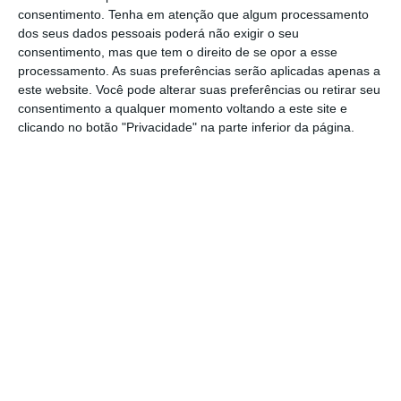
Por outro lado,
o partido de António Costa
consentimento.
Tenha em atenção que algum processamento
continua longe da tal maioria absoluta e
dos seus dados pessoais poderá não exigir o seu
“inequívoca”, a que o primeiro-ministro tem
consentimento, mas que tem o direito de se opor a esse
processamento. As suas preferências serão aplicadas apenas a
apelado.
Ou seja, se as intenções de voto se
este website. Você pode alterar suas preferências ou retirar seu
concretizarem, o PS deverá precisar de pelo
consentimento a qualquer momento voltando a este site e
menos mais um partido para governar com
clicando no botão "Privacidade" na parte inferior da página.
estabilidade na próxima legislatura.
O Bloco de Esquerda consolida-se, por sua vez,
como terceira maior força, subindo de 9% para
9,4% nas intenções de voto
. Em sentido
contrário, o CDS-PP recua 1,5 p.p. para 4,9%,
aproximando-se do PAN (4%). Já a CDU (PCP e
PEV coligados) mantém-se estacionada nos
6,8%.