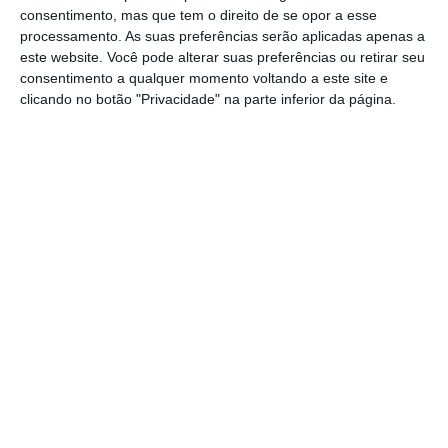
segurança nacional dos EUA.
consentimento, mas que tem o direito de se opor a esse
processamento. As suas preferências serão aplicadas apenas a
Em maio passado, o Presidente norte-
este website. Você pode alterar suas preferências ou retirar seu
consentimento a qualquer momento voltando a este site e
americano, Donald Trump,
colocou a Huawei
clicando no botão "Privacidade" na parte inferior da página.
numa lista negra
de entidades às quais as
empresas americanas não podem fornecer
nem comprar produtos e serviços.
https://eco.sapo.pt/2019/07/23/huawei-despede-600-funcionarios-nos-estados-unidos/
Copiar
Assine o ECO Premium