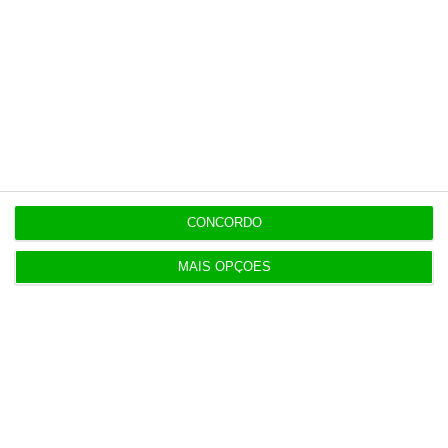
“Americanos consideram que há muita fruta
pendurada no futebol europeu”
7 Agosto 2026
Candidaturas prolongadas até 10 de setembro
3 Agosto 2026
CONCORDO
Há 2 candidatos a fornecer comboios de alta
MAIS OPÇÕES
velocidade à CP
3 Agosto 2026
Publicado contrato com consultora para pôr
ordem nos exames
4 Agosto 2026