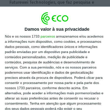
Futurewei Technologies, que faz pesquisa e
desenvolvimento e tem sede no Texas,
segundo um comunicado da Huawei.
Damos valor à sua privacidade
A Futurewei emprega mais de 750 pessoas,
Nós e os nossos 1733
parceiros
armazenamos e/ou acedemos
segundo a agência noticiosa Bloomberg. No
a informações num dispositivo, como cookies, e processamos
dados pessoais, como identificadores únicos e informações
total, a Huawei emprega mais de 180.000
padrão enviadas por um dispositivo para publicidade e
pessoas, em 170 países.
conteúdos personalizados, medição de publicidade e
conteúdos, pesquisa de audiências e desenvolvimento de
serviços.
Com a sua permissão, nós e os nossos parceiros
“Decisões como esta nunca são fáceis”, referiu
poderemos usar identificação e dados de geolocalização
a empresa.
precisos através da procura de dispositivos. Poderá clicar para
consentir o processamento por nossa parte e pela parte dos
nossos 1733 parceiros, conforme descrito acima. Em
Washington acusa a Huawei de cooperar com o
alternativa, pode aceder a informações mais pormenorizadas e
governo chinês
e os seus serviços de
alterar as suas preferências antes de consentir ou recusar o
inteligência e de representar um risco para a
consentimento.
Tenha em atenção que algum processamento
dos seus dados pessoais poderá não exigir o seu