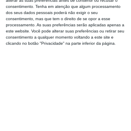
alterar as suas preferências antes de consentir ou recusar o
consentimento.
Tenha em atenção que algum processamento
Os dois sindicatos que convocaram a
dos seus dados pessoais poderá não exigir o seu
paralisação de 12 de agosto estiveram
consentimento, mas que tem o direito de se opor a esse
reunidos ao longo de esta segunda-feira com
processamento. As suas preferências serão aplicadas apenas a
este website. Você pode alterar suas preferências ou retirar seu
o ministro Pedro Nuno Santos, que
consentimento a qualquer momento voltando a este site e
inicialmente recebeu apenas o Sindicato
clicando no botão "Privacidade" na parte inferior da página.
Independente de Motoristas e, à tarde,
sentou-se com esta estrutura mas também
com o sindicato dos motoristas de matérias
perigosas.
Apesar dos dois sindicatos — Independente e
Matérias Perigosas — estarem unidos na
convocação da greve, as
propostas
alternativas preparadas pelo SNMMP não
foram debatidas previamente com o Sindicato