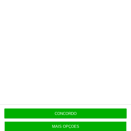
9:21
Cerca de 30 concelhos em perigo máximo de
incêndio
ENTREVISTA
9:13
As escolhas de… Francisco de Mendonça Tavares
Populares
CONCORDO
Transparência salarial: guia prático em quatro
fases
MAIS OPÇÕES