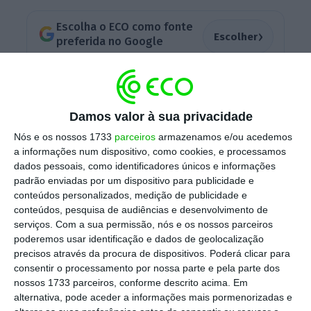
Escolha o ECO como fonte
›
Escolher
preferida no Google
O encontro entre Antram e Fectrans deverá
começar logo de manhã cedo, pelas 9h30,
Damos valor à sua privacidade
para tentar encontrar terreno comum ao
Nós e os nossos 1733
parceiros
armazenamos e/ou acedemos
nível do contrato coletivo de trabalho. Em
a informações num dispositivo, como cookies, e processamos
paralelo, porém, será de esperar que o
dados pessoais, como identificadores únicos e informações
padrão enviadas por um dispositivo para publicidade e
Ministério das Infraestruturas aproveite a
conteúdos personalizados, medição de publicidade e
reunião com a associação que representa as
conteúdos, pesquisa de audiências e desenvolvimento de
empresas de transporte de mercadorias para
serviços.
Com a sua permissão, nós e os nossos parceiros
poderemos usar identificação e dados de geolocalização
procurar algum tipo de conciliação ou
precisos através da procura de dispositivos. Poderá clicar para
promover algum tipo de aproximação entre
consentir o processamento por nossa parte e pela parte dos
Antram e sindicatos.
nossos 1733 parceiros, conforme descrito acima. Em
alternativa, pode aceder a informações mais pormenorizadas e