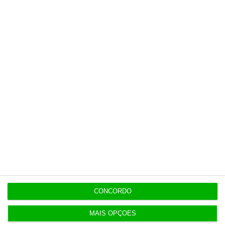
Buffett regressa às compras e fecha dois grandes
negócios
14:07
Luís Neves “desejoso de conhecer resultados da
auditoria”
13:54
Jeff Bezos perto de comprar participação no
Liverpool
13:39
Prémio salarial de 2026 começa a ser pago hoje
aos jovens
CONCORDO
MAIS OPÇÕES