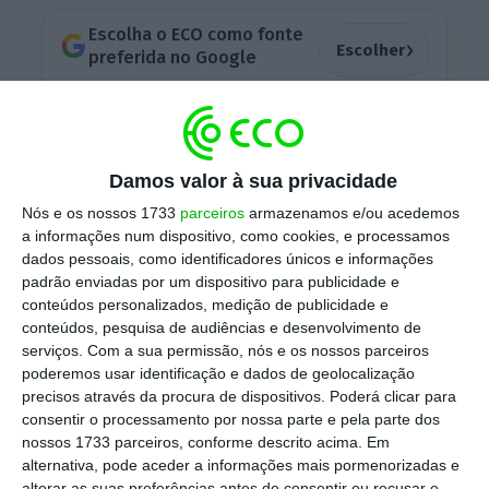
Escolha o ECO como fonte
›
Escolher
preferida no Google
O projeto em causa ia permitir a extradição
de cidadãos de Hong Kong para o sistema
Damos valor à sua privacidade
judicial chinês, visto como opaco e pouco
Nós e os nossos 1733
parceiros
armazenamos e/ou acedemos
confiável pelos habitantes de Hong Kong.
a informações num dispositivo, como cookies, e processamos
Apesar de ter sido o detonador de uma longa
dados pessoais, como identificadores únicos e informações
sequência de manifestações no território, a
padrão enviadas por um dispositivo para publicidade e
conteúdos personalizados, medição de publicidade e
verdade é que estas manifestações já
conteúdos, pesquisa de audiências e desenvolvimento de
evoluíram para reivindicações mais
serviços.
Com a sua permissão, nós e os nossos parceiros
abrangentes que a mera retirada deste
poderemos usar identificação e dados de geolocalização
precisos através da procura de dispositivos. Poderá clicar para
projeto-lei.
consentir o processamento por nossa parte e pela parte dos
nossos 1733 parceiros, conforme descrito acima. Em
alternativa, pode aceder a informações mais pormenorizadas e
Nesse sentido, apontou Carrie Lam no
alterar as suas preferências antes de consentir ou recusar o