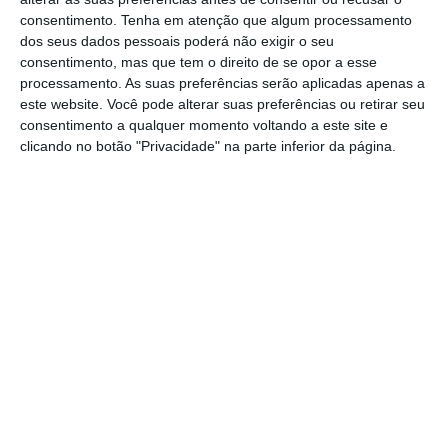
consentimento.
Tenha em atenção que algum processamento
discurso, o
Governo de Hong Kong vai também
dos seus dados pessoais poderá não exigir o seu
procurar medidas para lidar com os protestos
consentimento, mas que tem o direito de se opor a esse
dos últimos três meses
, devendo criar uma
processamento. As suas preferências serão aplicadas apenas a
este website. Você pode alterar suas preferências ou retirar seu
nova agência de vigilância policial e
consentimento a qualquer momento voltando a este site e
prometendo uma maior proximidade junto da
clicando no botão "Privacidade" na parte inferior da página.
população.
China “extremamente descontente” com declaração
do G7
Ler Mais
“A partir deste mês, eu e alguns dos membros
mais relevantes do Governo entraremos em
contacto com a comunidade para abrir vias
de diálogos diretos”, disse
. Referindo-se a