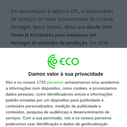
Em declarações à agência EFE, o responsável
de Serviços de Valor Acrescentado da Endesa
Portugal, Vasco Gomes, disse que
desde 2015
foram já instaladas para empresas em
Portugal 38 unidades de produção.
Em 2018
foram instaladas 16 unidades, num total de
3.500 kw (kilowatts), somando os nove
parques já instalados este ano os 3.100 kw e
Damos valor à sua privacidade
estando previstas para 2020 mais 7.000 kw.
Nós e os nossos 1733
parceiros
armazenamos e/ou acedemos
a informações num dispositivo, como cookies, e processamos
dados pessoais, como identificadores únicos e informações
Segundo Vasco Gomes, o preço dos painéis
padrão enviadas por um dispositivo para publicidade e
solares tem vindo a descer, pelo que estas
conteúdos personalizados, medição de publicidade e
unidades solares têm vindo a ter grande
conteúdos, pesquisa de audiências e desenvolvimento de
serviços.
Com a sua permissão, nós e os nossos parceiros
adesão em todos os setores industriais. O
poderemos usar identificação e dados de geolocalização