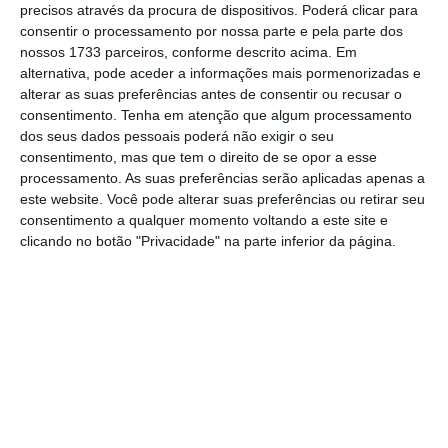
último parque solar fotovoltaico construído
precisos através da procura de dispositivos. Poderá clicar para
pela Endesa em Portugal foi para a empresa
consentir o processamento por nossa parte e pela parte dos
nossos 1733 parceiros, conforme descrito acima. Em
Gallo Vidro, na Marinha Grande, num
alternativa, pode aceder a informações mais pormenorizadas e
investimento de 180.000 euros que se
alterar as suas preferências antes de consentir ou recusar o
traduzirá para a empresa num retorno de
consentimento.
Tenha em atenção que algum processamento
dos seus dados pessoais poderá não exigir o seu
550.000 euros a 15 anos.
consentimento, mas que tem o direito de se opor a esse
processamento. As suas preferências serão aplicadas apenas a
este website. Você pode alterar suas preferências ou retirar seu
Iberdrola e Endesa entregaram à EDP ofertas pelas
consentimento a qualquer momento voltando a este site e
barragens
clicando no botão "Privacidade" na parte inferior da página.
Ler Mais
Conforme explicou o responsável da Endesa,
trata-se de uma Unidade de Pequena
Produção (UPP), onde
a empresa vende toda a
energia que produz,
mas a maioria dos 38
parques instalados pela Endesa nos últimos