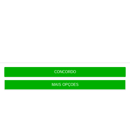
Benfica lança petição pela suspensão dos direitos
de TV
11:49
Multicare foca website como ponto de acesso à
área saúde
11:25
PRR financia 767 habitações nos Açores com 65
CONCORDO
milhões
MAIS OPÇÕES
10:57
Fumos do Etna suspendem aeroporto da Catânia