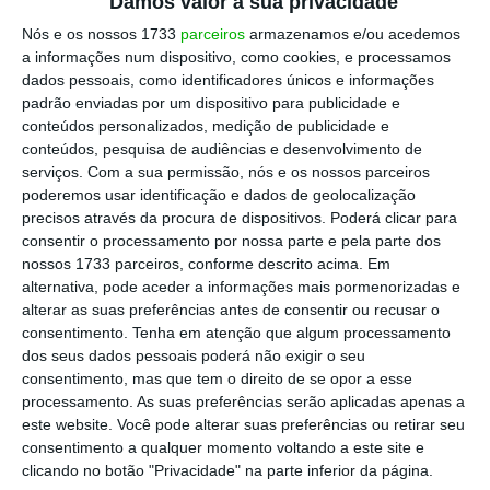
Damos valor à sua privacidade
municipal.
Este mecanismo permite às
Nós e os nossos 1733
parceiros
armazenamos e/ou acedemos
autarquias controlar a oferta deste tipo de
a informações num dispositivo, como cookies, e processamos
transporte no respetivo município, pelo que
dados pessoais, como identificadores únicos e informações
quem pretende entrar no negócio tem de
padrão enviadas por um dispositivo para publicidade e
conteúdos personalizados, medição de publicidade e
obter uma licença municipal, válida para um
conteúdos, pesquisa de audiências e desenvolvimento de
automóvel que preencha os requisitos legais,
serviços.
Com a sua permissão, nós e os nossos parceiros
por uma de duas vias: concurso público
poderemos usar identificação e dados de geolocalização
precisos através da procura de dispositivos. Poderá clicar para
lançado pela Câmara Municipal ou
aquisição
consentir o processamento por nossa parte e pela parte dos
de um alvará já existente, numa negociação
nossos 1733 parceiros, conforme descrito acima. Em
entre privados que, muitas vezes, começa em
alternativa, pode aceder a informações mais pormenorizadas e
alterar as suas preferências antes de consentir ou recusar o
sites
de classificados, como o OLX.
consentimento.
Tenha em atenção que algum processamento
dos seus dados pessoais poderá não exigir o seu
“As licenças municipais são associadas a um
consentimento, mas que tem o direito de se opor a esse
processamento. As suas preferências serão aplicadas apenas a
único veículo. Ou seja, um prestador que
este website. Você pode alterar suas preferências ou retirar seu
possua vários táxis terá que possuir um
consentimento a qualquer momento voltando a este site e
número de licenças municipais idêntico ao
clicando no botão "Privacidade" na parte inferior da página.