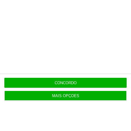
pelos alvarás à venda, Florêncio de Almeida
desvaloriza a evolução e aponta para uma
tendência natural.
“Tudo vai aumentado. Tudo
aumenta neste país”
, aponta, deixando um
exemplo aberto, meramente a título
explicativo: “Dantes comprava uma loja no
Chiado a 100 mil euros. Hoje, não o faço por
menos de 300 mil.”
CONCORDO
MAIS OPÇÕES