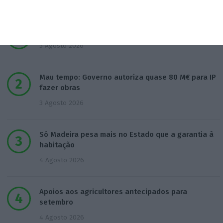
Populares
Lista de paraísos fiscais: reformar para complicar
5 Agosto 2026
Mau tempo: Governo autoriza quase 80 M€ para IP
fazer obras
3 Agosto 2026
Só Madeira pesa mais no Estado que a garantia à
habitação
4 Agosto 2026
Apoios aos agricultores antecipados para
setembro
4 Agosto 2026