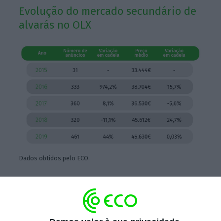
Evolução do mercado secundário de
alvarás no OLX
Dados obtidos pelo ECO.
Ao contrário das plataformas eletrónicas
Uber, Bolt e Kapten,
o número de táxis em
circulação está sujeito a um contingente