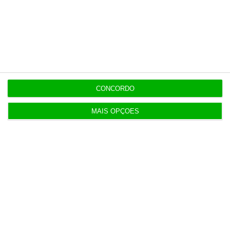
salarial
9:36
“Não acredito que Proença tenha interferido” no
caso Benfica
CONCORDO
ESPECIAL
8:59
Desbloquear o crescimento, exportar mais valor
MAIS OPÇÕES
Populares
Preparados para o inesperado?