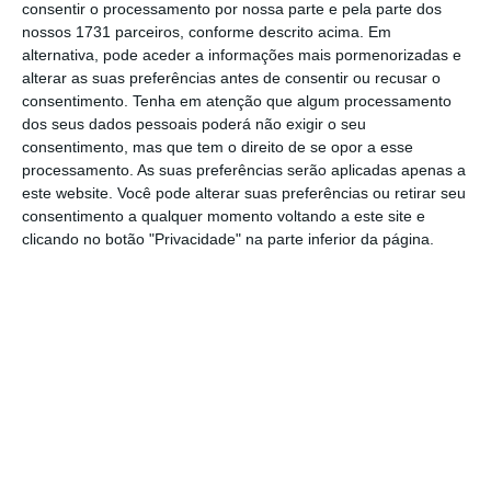
consentir o processamento por nossa parte e pela parte dos
nossos 1731 parceiros, conforme descrito acima. Em
alternativa, pode aceder a informações mais pormenorizadas e
alterar as suas preferências antes de consentir ou recusar o
consentimento.
Tenha em atenção que algum processamento
dos seus dados pessoais poderá não exigir o seu
consentimento, mas que tem o direito de se opor a esse
"Eu não estou preocupado com a
processamento. As suas preferências serão aplicadas apenas a
passagem do Orçamento do Estado.”
este website. Você pode alterar suas preferências ou retirar seu
consentimento a qualquer momento voltando a este site e
clicando no botão "Privacidade" na parte inferior da página.
Marcelo Rebelo de Sousa
Presidente da República
“Eu não quero comentar isso. Isso é uma
questão que está em curso e que vai ser
debatida na generalidade esta semana.
Aguardo serenamente, depois será a fase da