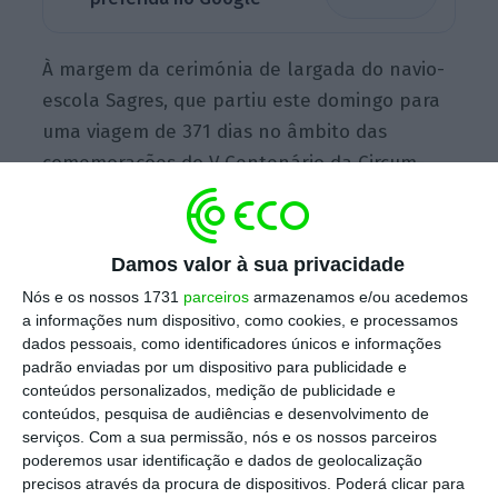
À margem da cerimónia de largada do navio-
escola Sagres, que partiu este domingo para
uma viagem de 371 dias no âmbito das
comemorações do V Centenário da Circum-
Navegação do navegador português Fernão
de Magalhães, Marcelo Rebelo de Sousa foi
questionado sobre o
anúncio do BE de que
Damos valor à sua privacidade
não vai votar a favor do OE na generalidade
,
Nós e os nossos 1731
parceiros
armazenamos e/ou acedemos
deixando em aberto a possibilidade de se
a informações num dispositivo, como cookies, e processamos
dados pessoais, como identificadores únicos e informações
abster ou votar contra, sentido de voto que
padrão enviadas por um dispositivo para publicidade e
faz depender das negociações com o
conteúdos personalizados, medição de publicidade e
Governo.
conteúdos, pesquisa de audiências e desenvolvimento de
serviços.
Com a sua permissão, nós e os nossos parceiros
poderemos usar identificação e dados de geolocalização
precisos através da procura de dispositivos. Poderá clicar para