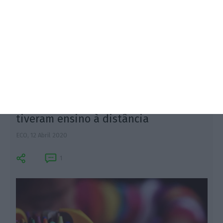
aos hospitais privados e do setor social por doente
com Covid-19, mas só se for encaminhado pelo
público. Montante máximo é para os mais graves.
45% dos alunos do 1.º ciclo não
tiveram ensino à distância
ECO,
12 Abril 2020
1