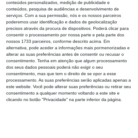
for cancelada”, disse, explicando que esse
conteúdos personalizados, medição de publicidade e
conteúdos, pesquisa de audiências e desenvolvimento de
direito está estipulado na diretiva
serviços.
Com a sua permissão, nós e os nossos parceiros
comunitária sobre viagens organizadas e
poderemos usar identificação e dados de geolocalização
serviços de viagem conexos.
precisos através da procura de dispositivos. Poderá clicar para
consentir o processamento por nossa parte e pela parte dos
nossos 1733 parceiros, conforme descrito acima. Em
alternativa, pode aceder a informações mais pormenorizadas e
Por essa razão, Didier Reynders enviou nesse
alterar as suas preferências antes de consentir ou recusar o
dia cartas aos Estados-membros da União
consentimento.
Tenha em atenção que algum processamento
dos seus dados pessoais poderá não exigir o seu
Europeia (UE) e anunciou estar a estabelecer
consentimento, mas que tem o direito de se opor a esse
contactos com as associações empresariais e
processamento. As suas preferências serão aplicadas apenas a
de consumidores para
garantir que “são
este website. Você pode alterar suas preferências ou retirar seu
consentimento a qualquer momento voltando a este site e
tomadas as medidas adequadas a nível
clicando no botão "Privacidade" na parte inferior da página.
nacional para um justo equilíbrio entre a
proteção dos consumidores e o apoio às
empresas de viagens e turismo”.
Ainda assim,
reconhecendo a atual “situação