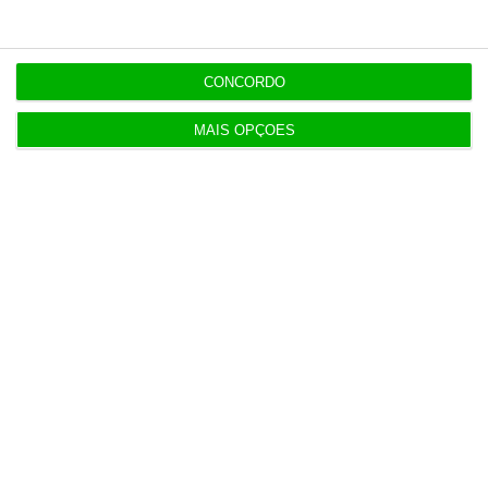
mil euros
12:09
CONCORDO
Benfica lança petição pela suspensão dos direitos
de TV
MAIS OPÇÕES
11:49
Multicare foca website como ponto de acesso à
área saúde
11:25
PRR financia 767 habitações nos Açores com 65
milhões
10:57
Fumos do Etna suspendem aeroporto da Catânia