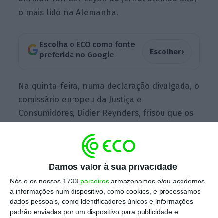
o mais lido na Alemanha.
Escolha o ECO como fonte
›
Escolher
preferida no Google
Na quinta-feira, numa declaração divulgada, o
comissário europeu da Justiça e
Consumidores, Didier Reynders, frisou que
os
turistas com pacotes de viagem cancelados
devido ao Covid-19 têm direito a reembolso, ao
abrigo das regras comunitárias
, e pediu
Damos valor à sua privacidade
cooperação aos Estados-membros para
garantir esse direito, assim como apoio para
Nós e os nossos 1733
parceiros
armazenamos e/ou acedemos
a informações num dispositivo, como cookies, e processamos
agências turísticas. “Os viajantes têm o direito
dados pessoais, como identificadores únicos e informações
de obter um reembolso total se a sua viagem
padrão enviadas por um dispositivo para publicidade e