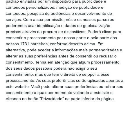
padrão enviadas por um dispositivo para publicidade e
conteúdos personalizados, medição de publicidade e
Portugal regista 16.934 casos de coronavírus. Há 535
conteúdos, pesquisa de audiências e desenvolvimento de
mortes
serviços.
Com a sua permissão, nós e os nossos parceiros
Ler Mais
poderemos usar identificação e dados de geolocalização
precisos através da procura de dispositivos. Poderá clicar para
consentir o processamento por nossa parte e pela parte dos
Desde a contagem realizada às 19h00 GMT de
nossos 1731 parceiros, conforme descrito acima. Em
alternativa, pode aceder a informações mais pormenorizadas e
domingo,
5.236 novas mortes e 64.457 novos
alterar as suas preferências antes de consentir ou recusar o
casos foram registados em todo o mundo
.
Os
consentimento.
Tenha em atenção que algum processamento
países que com mais óbitos nas últimas 24
dos seus dados pessoais poderá não exigir o seu
consentimento, mas que tem o direito de se opor a esse
horas são os Estados Unidos, com 1.446 novas
processamento. As suas preferências serão aplicadas apenas a
mortes, o Reino Unido (717) e a França (574).
este website. Você pode alterar suas preferências ou retirar seu
consentimento a qualquer momento voltando a este site e
clicando no botão "Privacidade" na parte inferior da página.
Os Estados Unidos, que tiveram a sua primeira
morte ligada à pandemia da Covid-19 no final
de fevereiro, são o país mais afetado em
termos de número de mortes e de casos, com