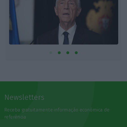
Newsletters
Receba gratuitamente informação económica de
referência