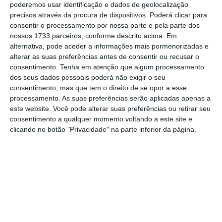
uma perda superior a 20% dos rendimentos e
poderemos usar identificação e dados de geolocalização
simultaneamente que a taxa de esforço
precisos através da procura de dispositivos. Poderá clicar para
consentir o processamento por nossa parte e pela parte dos
ultrapasse os 35% do rendimento.
No caso dos
nossos 1733 parceiros, conforme descrito acima. Em
arrendatários, por redução ou perda do
alternativa, pode aceder a informações mais pormenorizadas e
salário, por exemplo, no caso dos senhorios,
alterar as suas preferências antes de consentir ou recusar o
consentimento.
Tenha em atenção que algum processamento
quando os
inquilinos tenham optado por
dos seus dados pessoais poderá não exigir o seu
suspender o pagamento das rendas
durante
consentimento, mas que tem o direito de se opor a esse
o estado de emergência. O empréstimo está
processamento. As suas preferências serão aplicadas apenas a
este website. Você pode alterar suas preferências ou retirar seu
também previsto para os fiadores de
consentimento a qualquer momento voltando a este site e
arrendatários que sejam estudantes e não
clicando no botão "Privacidade" na parte inferior da página.
tenham rendimentos do trabalho e para os
estudantes (com contrato de arrendamento)
que morem a mais de 50 km da residência.
Como vão funcionar os empréstimos para pagar as
rendas?