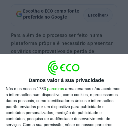
Escolha o ECO como fonte
›
Escolher
preferida no Google
Para além de o processo ser feito numa
plataforma própria é necessário apresentar
os vários comprovativos de perda de
rendimentos, e
a decisão é comunicada
através de email, no prazo máximo de oito dias
a contar da data de entrega de todos os
Damos valor à sua privacidade
elementos informativos e documentais
Nós e os nossos 1733
parceiros
armazenamos e/ou acedemos
necessários.
a informações num dispositivo, como cookies, e processamos
dados pessoais, como identificadores únicos e informações
padrão enviadas por um dispositivo para publicidade e
Nem todos os inquilinos e senhorios têm
conteúdos personalizados, medição de publicidade e
conteúdos, pesquisa de audiências e desenvolvimento de
direito a este empréstimo.
É preciso haver
serviços.
Com a sua permissão, nós e os nossos parceiros