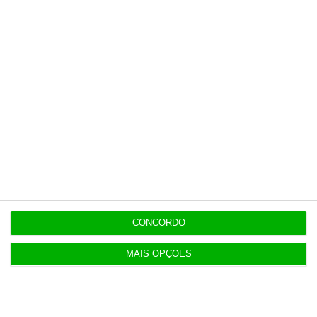
Das despesas sem fatura a contratos de milhares
na PJ
16:34
Liga Portugal Betclic convoca Luana do Bem para
campanha
16:28
Receitas da bilheteira dos cinemas sobe 21,2% em
julho
CONCORDO
16:14
Burocracia financeira “bloqueia” mais PRR que
MAIS OPÇÕES
concursos
15:30