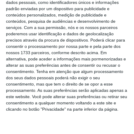
BdP, para as contas públicas, mas
para 468
dados pessoais, como identificadores únicos e informações
milhões de euros
.
padrão enviadas por um dispositivo para publicidade e
conteúdos personalizados, medição de publicidade e
conteúdos, pesquisa de audiências e desenvolvimento de
BdP e CGD vão entregar ao Estado 705 milhões em
serviços.
Com a sua permissão, nós e os nossos parceiros
dividendos
poderemos usar identificação e dados de geolocalização
precisos através da procura de dispositivos. Poderá clicar para
Ler Mais
consentir o processamento por nossa parte e pela parte dos
nossos 1733 parceiros, conforme descrito acima. Em
alternativa, pode aceder a informações mais pormenorizadas e
Ou seja, o
Estado acaba por amealhar mais
alterar as suas preferências antes de consentir ou recusar o
139 milhões de euros face ao que tinha
consentimento.
Tenha em atenção que algum processamento
previsto
. Somando a esse valor aos impostos
dos seus dados pessoais poderá não exigir o seu
consentimento, mas que tem o direito de se opor a esse
sobre o rendimento relativos a 2019, o
Estado
processamento. As suas preferências serão aplicadas apenas a
recebeu da parte do banco central 956 milhões
este website. Você pode alterar suas preferências ou retirar seu
de euros
, quantia que pode ajudar a compor
consentimento a qualquer momento voltando a este site e
clicando no botão "Privacidade" na parte inferior da página.
as contas do Governo face ao crescimento
das responsabilidades financeiras impostas
pela pandemia.