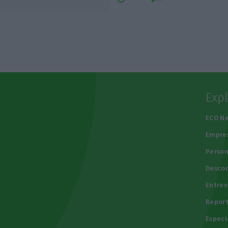
Exp
e
ECO N
Empre
Person
Descod
Entrev
Repor
Especi