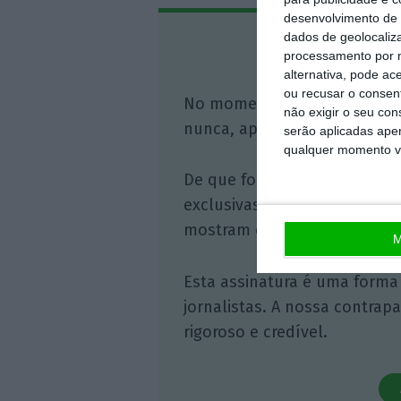
desenvolvimento de 
dados de geolocaliza
Assine o
processamento por n
alternativa, pode ac
ou recusar o consen
No momento em que a infor
não exigir o seu co
nunca, apoie o jornalismo in
serão aplicadas apen
qualquer momento vol
De que forma? Assine o ECO 
exclusivas, à opinião que co
mostram o outro lado da hist
M
Esta assinatura é uma forma
jornalistas. A nossa contrap
rigoroso e credível.