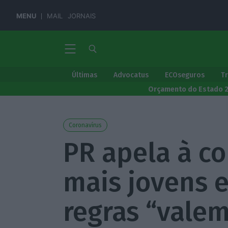
MENU
MAIL
JORNAIS
Últimas
Advocatus
ECOseguros
T
Orçamento do Estado 
Coronavírus
PR apela à c
mais jovens e
regras “valem