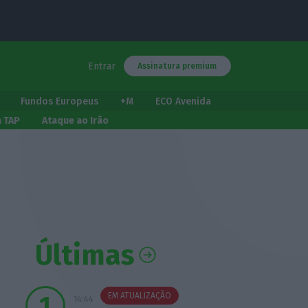
Entrar
Assinatura premium
Fundos Europeus
+M
ECO Avenida
a TAP
Ataque ao Irão
Últimas
EM ATUALIZAÇÃO
14:44