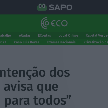
rabalho
eRadar
EContas
Local Online
Capital Verde
2027
Caso Luís Neves
Exames nacionais
Privatização d
ontenção dos
 avisa que
 para todos”