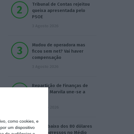
Tribunal de Contas rejeitou
queixa apresentada pelo
PSOE
3 Agosto 2026
Mudou de operadora mas
ficou sem net? Vai haver
compensação
3 Agosto 2026
Repartição de Finanças de
Beato e Marvila une-se a
Olivais
4 Agosto 2026
vo, como cookies, e
Brent abaixo dos 80 dólares
por um dispositivo
com progressos no Médio
sa de audiências e