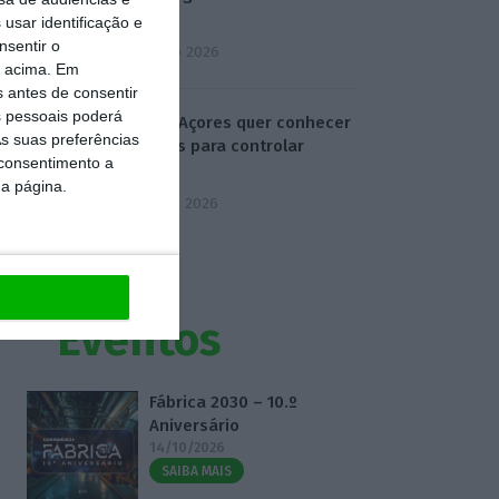
Oriente
usar identificação e
nsentir o
4 Agosto 2026
o acima. Em
s antes de consentir
 pessoais poderá
Chega/Açores quer conhecer
s suas preferências
medidas para controlar
 consentimento a
dívida
da página.
5 Agosto 2026
Eventos
Fábrica 2030 – 10.º
Aniversário
14/10/2026
SAIBA MAIS