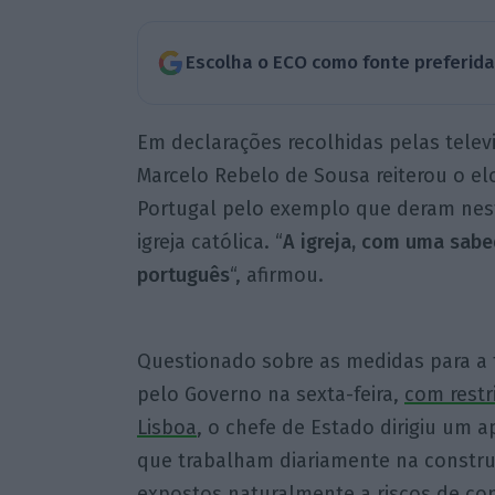
Escolha o ECO como fonte preferid
Em declarações recolhidas pelas telev
Marcelo Rebelo de Sousa reiterou o elo
Portugal pelo exemplo que deram nest
igreja católica. “
A igreja, com uma sab
português
“, afirmou.
Questionado sobre as medidas para a 
pelo Governo na sexta-feira,
com restr
Lisboa
, o chefe de Estado dirigiu um 
que trabalham diariamente na construç
expostos naturalmente a riscos de con