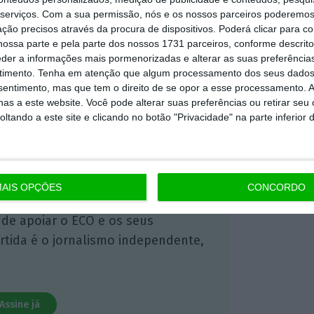
serviços.
Com a sua permissão, nós e os nossos parceiros poderemos 
ção precisos através da procura de dispositivos. Poderá clicar para co
 ECO Premium
ossa parte e pela parte dos nossos 1731 parceiros, conforme descrit
eder a informações mais pormenorizadas e alterar as suas preferência
timento.
Tenha em atenção que algum processamento dos seus dados
mação é mais importante do que
nsentimento, mas que tem o direito de se opor a esse processamento. A
dependente e rigoroso.
as a este website. Você pode alterar suas preferências ou retirar seu
tando a este site e clicando no botão "Privacidade" na parte inferior 
Premium e tenha acesso a notícias
nta, às reportagens e especiais que
ória.
AIS OPÇÕES
CONCORDO
 de apoiar o ECO e os seus
artida é o jornalismo independente,
Assine já