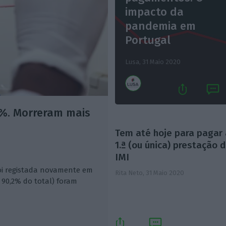
impacto da
pandemia em
Portugal
Lusa,
31 Maio 2020
2%. Morreram mais
Tem até hoje para pagar
1.ª (ou única) prestação 
IMI
oi registada novamente em
Rita Neto,
31 Maio 2020
 90,2% do total) foram