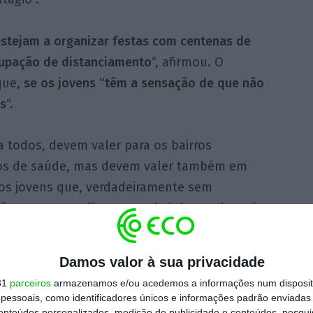
estejam a organizar festas com centenas de
cupação de distanciamento
“, afirmou. O
que,
se os jovens “têm a sensação de que não
os
“.
a todos, devem valer para os bairros
iscos de saúde, mas devem valer também em
os jovens que, verdadeiramente sem
o correm, se dispensem de ir longe de mais,
tros”, avisou.
Damos valor à sua privacidade
https://eco.sapo.pt/2020/05/31/pr-apela-a-contencao-dos-mais-jovens-e-avisa-que-regras-valem-para-todos/
Copiar
31
parceiros
armazenamos e/ou acedemos a informações num dispositi
essoais, como identificadores únicos e informações padrão enviadas 
conteúdos personalizados, medição de publicidade e conteúdos, pesqui