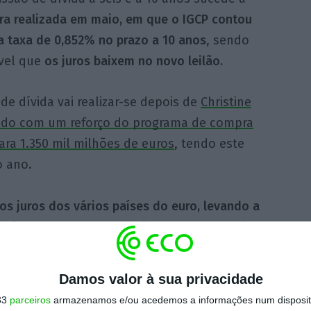
ra realizada em maio, em que o IGCP contou
 taxa de 0,852% no prazo a 10 anos
, sendo
vel que
os juros baixem no novo leilão.
 de dívida vai realizar-se depois de
Christine
çado com um reforço do programa de compra
ara 1.350 mil milhões de euros
, tendo este
o ano.
s juros dos vários países do euro, levando a
baixar dos 0,5%.
Na sessão desta sexta-feira,
s, com os investidores a exigirem 0,51% para
 assim menos que os 0,54% de Espanha.
Damos valor à sua privacidade
33
parceiros
armazenamos e/ou acedemos a informações num dispositi
informação)