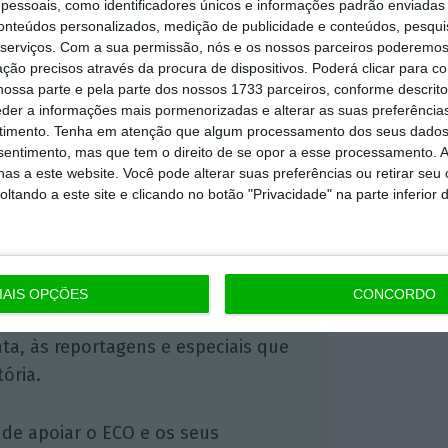
essoais, como identificadores únicos e informações padrão enviadas 
conteúdos personalizados, medição de publicidade e conteúdos, pesqui
serviços.
Com a sua permissão, nós e os nossos parceiros poderemos 
ção precisos através da procura de dispositivos. Poderá clicar para co
https://eco.sapo.pt/2020/06/05/tesouro-quer-colocar-ate-1-500-milhoes-em-divida-a-dez-anos/
Copiar
ossa parte e pela parte dos nossos 1733 parceiros, conforme descrit
eder a informações mais pormenorizadas e alterar as suas preferência
timento.
Tenha em atenção que algum processamento dos seus dados
nsentimento, mas que tem o direito de se opor a esse processamento. A
 ECO Premium
as a este website. Você pode alterar suas preferências ou retirar seu
tando a este site e clicando no botão "Privacidade" na parte inferior 
mação é mais importante do que
dependente e rigoroso.
AIS OPÇÕES
CONCORDO
Premium e tenha acesso a notícias
nta, às reportagens e especiais que
ória.
 de apoiar o ECO e os seus