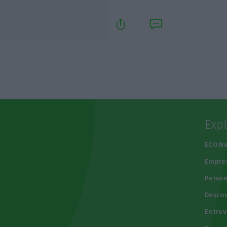
Exp
e
ECO N
Empre
Person
Descod
Entrev