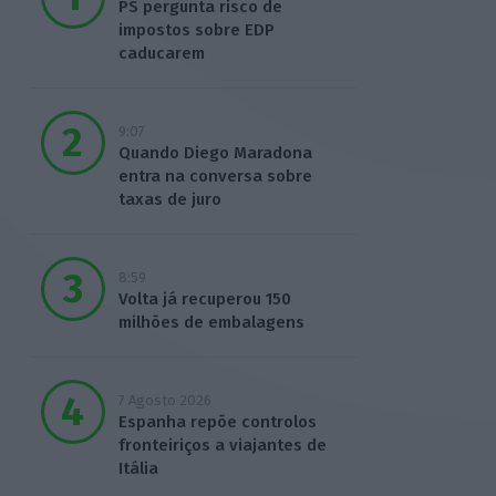
PS pergunta risco de
impostos sobre EDP
caducarem
9:07
Quando Diego Maradona
entra na conversa sobre
taxas de juro
8:59
Volta já recuperou 150
milhões de embalagens
7 Agosto 2026
Espanha repõe controlos
fronteiriços a viajantes de
Itália