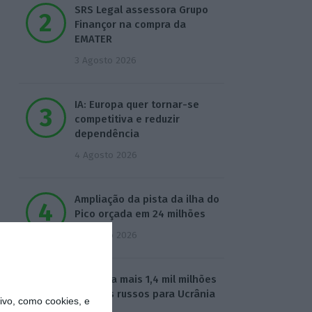
SRS Legal assessora Grupo
Finançor na compra da
EMATER
3 Agosto 2026
IA: Europa quer tornar-se
competitiva e reduzir
dependência
4 Agosto 2026
Ampliação da pista da ilha do
Pico orçada em 24 milhões
4 Agosto 2026
UE envia mais 1,4 mil milhões
de juros russos para Ucrânia
vo, como cookies, e