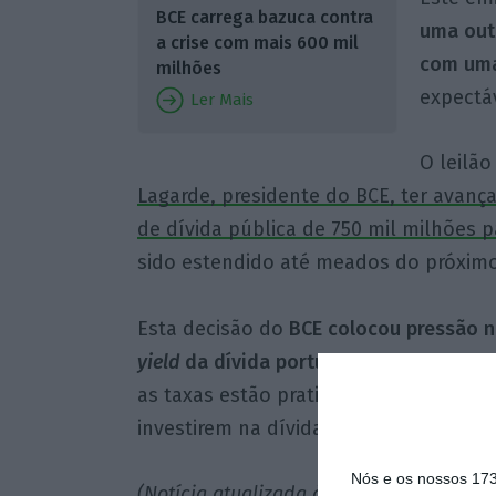
BCE carrega bazuca contra
uma out
a crise com mais 600 mil
com uma
milhões
expectá
Ler Mais
O leilão
Lagarde, presidente do BCE, ter avan
de dívida pública de 750 mil milhões p
sido estendido até meados do próxim
Esta decisão do
BCE colocou pressão no
yield
da dívida portuguesa a 10 anos a 
as taxas estão praticamente inalterada
investirem na dívida nacional, ainda
Nós e os nossos 17
(Notícia atualizada às 13h18 com mais 