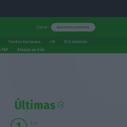
Entrar
Assinatura premium
Fundos Europeus
+M
ECO Avenida
a TAP
Ataque ao Irão
Últimas
9:28