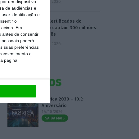
5 Agosto 2026
por um dispositivo
sa de audiências e
usar identificação e
Novos Certificados do
nsentir o
Tesouro captam 300 milhões
o acima. Em
no 1.º mês
s antes de consentir
 pessoais poderá
5 Agosto 2026
s suas preferências
 consentimento a
da página.
Eventos
Fábrica 2030 – 10.º
Aniversário
14/10/2026
SAIBA MAIS