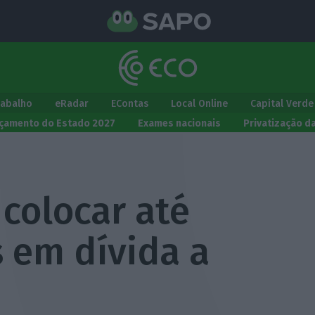
rabalho
eRadar
EContas
Local Online
Capital Verde
çamento do Estado 2027
Exames nacionais
Privatização d
colocar até
 em dívida a