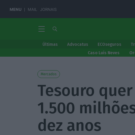
MENU
MAIL
JORNAIS
Últimas
Advocatus
ECOseguros
T
Caso Luís Neves
Or
Mercados
Tesouro quer 
1.500 milhões
dez anos