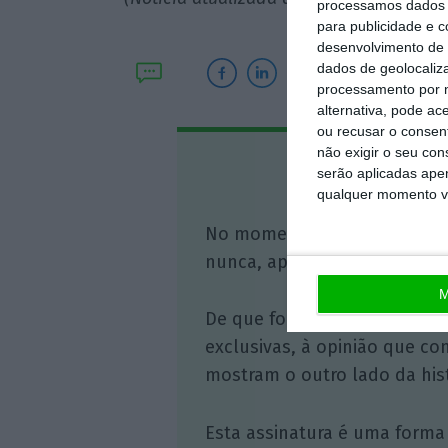
processamos dados p
para publicidade e 
desenvolvimento de 
dados de geolocaliza
processamento por n
alternativa, pode ac
ou recusar o consen
não exigir o seu co
Assine o
serão aplicadas apen
qualquer momento vol
No momento em que a infor
nunca, apoie o jornalismo in
M
De que forma? Assine o ECO 
exclusivas, à opinião que co
mostram o outro lado da hist
Esta assinatura é uma forma