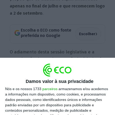
apenas no final de julho e que recomecem logo
a 2 de setembro
.
Escolha o ECO como fonte
›
Escolher
preferida no Google
O adiamento desta sessão legislativa e a
antecipação da seguinte sessão legislativa é
justificada pelo “agendamento de projetos e
propostas de lei e de outras iniciativas para
apreciação e votação em Plenário, bem como
Damos valor à sua privacidade
os trabalhos pendentes nas Comissões
Nós e os nossos 1733
parceiros
armazenamos e/ou acedemos
a informações num dispositivo, como cookies, e processamos
Parlamentares”. Esta é uma proposta de
dados pessoais, como identificadores únicos e informações
deliberação de Ferro Rodrigues que ainda
padrão enviadas por um dispositivo para publicidade e
terá de ser votada pelos partidos com
conteúdos personalizados, medição de publicidade e