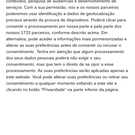
conteúdos, pesquisa de audiências e desenvolvimento de
assento parlamentar.
serviços.
Com a sua permissão, nós e os nossos parceiros
poderemos usar identificação e dados de geolocalização
precisos através da procura de dispositivos. Poderá clicar para
Este projeto permite prorrogar o
consentir o processamento por nossa parte e pela parte dos
funcionamento das sessões plenárias (três
nossos 1733 parceiros, conforme descrito acima. Em
alternativa, pode aceder a informações mais pormenorizadas e
sessões por semana) até ao dia 10 de julho e
alterar as suas preferências antes de consentir ou recusar o
realizar mais sessões plenárias nos dias 22 e
consentimento.
Tenha em atenção que algum processamento
23 de julho. A
22 de julho deverá realizar-se o
dos seus dados pessoais poderá não exigir o seu
consentimento, mas que tem o direito de se opor a esse
debate do Estado da Nação
, o último grande
processamento. As suas preferências serão aplicadas apenas a
debate parlamentar da sessão legislativa, e
este website. Você pode alterar suas preferências ou retirar seu
a 23 de julho realiza-se o último plenário
consentimento a qualquer momento voltando a este site e
clicando no botão "Privacidade" na parte inferior da página.
com votações.
Parlamento vota a 3 de julho travão a Centeno no
BdP
Ler Mais