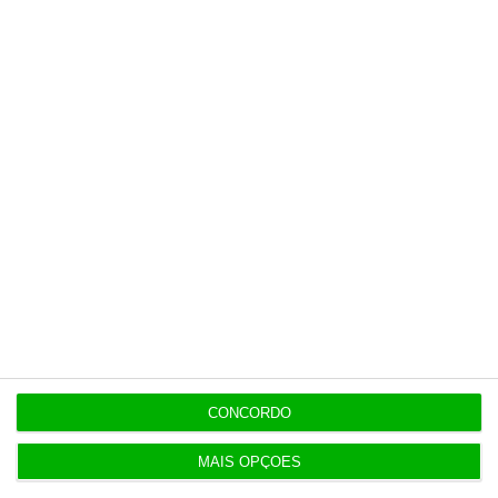
Populares
“Se a centralização conseguir manter o bolo atual
já será uma vitória”
7:02
Tebas critica posição do Real Madrid em relação à
FIFA
3 Agosto 2026
Governo mantém calendário do 3.º ciclo
3 Agosto 2026
CONCORDO
TAP levaria Lufthansa a liderar rotas para América
do Sul
MAIS OPÇÕES
4 Agosto 2026