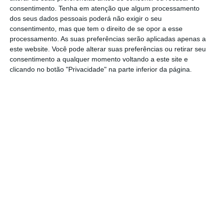
avançou com a sua candidatura
às próximas
consentimento.
Tenha em atenção que algum processamento
eleições da APROSE.
dos seus dados pessoais poderá não exigir o seu
consentimento, mas que tem o direito de se opor a esse
processamento. As suas preferências serão aplicadas apenas a
Na entrevista a ECOseguros, o presidente a
este website. Você pode alterar suas preferências ou retirar seu
APROSE, analisa a situação pré e pós-Covid-19,
consentimento a qualquer momento voltando a este site e
bem como o comportamento dos principais
clicando no botão "Privacidade" na parte inferior da página.
intervenientes do setor segurador durante os
três meses críticos deste período único
.
https://eco.sapo.pt/2020/06/27/david-pereira-recandidata-se-a-presidencia-da-aprose/
Copiar
Assine o ECO Premium