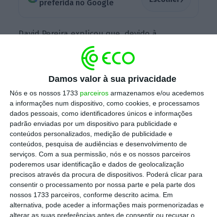
preferida no Google
David Pereira explicou que, devido à
pandemia, o
processo de apresentação de
contas da APROSE foi adiado para setembro
próximo devendo as eleições ter lugar um mê
s
Damos valor à sua privacidade
depois, isto é já no mês de outubro.
Nós e os nossos 1733
parceiros
armazenamos e/ou acedemos
a informações num dispositivo, como cookies, e processamos
dados pessoais, como identificadores únicos e informações
O atual e futuro candidato explica que ainda
padrão enviadas por um dispositivo para publicidade e
conteúdos personalizados, medição de publicidade e
tem projetos para realizar na associação e
conteúdos, pesquisa de audiências e desenvolvimento de
que v
ai reforçar a sua direção com dois a três
serviços.
Com a sua permissão, nós e os nossos parceiros
novos elementos
, no sentido de desenvolver
poderemos usar identificação e dados de geolocalização
precisos através da procura de dispositivos. Poderá clicar para
o seu projeto para o próximo triénio.
consentir o processamento por nossa parte e pela parte dos
nossos 1733 parceiros, conforme descrito acima. Em
Até este momento, a
penas David Pereira
alternativa, pode aceder a informações mais pormenorizadas e
alterar as suas preferências antes de consentir ou recusar o