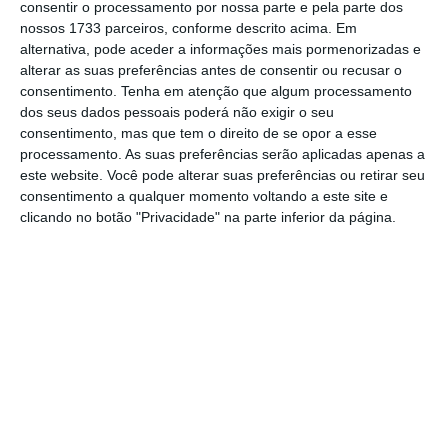
consentir o processamento por nossa parte e pela parte dos
milhões de euros
.
nossos 1733 parceiros, conforme descrito acima. Em
alternativa, pode aceder a informações mais pormenorizadas e
No ano passado, a sociedade diz ter obtido “o
alterar as suas preferências antes de consentir ou recusar o
consentimento.
Tenha em atenção que algum processamento
valor mais alto” desde a sua criação com o
dos seus dados pessoais poderá não exigir o seu
processo de alienação de ativos imobiliários,
consentimento, mas que tem o direito de se opor a esse
para um total de 199 milhões de euros, dos
processamento. As suas preferências serão aplicadas apenas a
este website. Você pode alterar suas preferências ou retirar seu
quais 71 milhões de euros de ativos
consentimento a qualquer momento voltando a este site e
diretamente detidos, 14 milhões de ativos da
clicando no botão "Privacidade" na parte inferior da página.
Banif Imobiliária e 114 milhões de euros dos
fundos imobiliários.
“A carteira de crédito registou ainda uma
diminuição face à exposição bruta total em
51,8 milhões de euros e foram efetuadas
reduções de capital dos fundos de
restruturação no montante de 7,7 milhões de