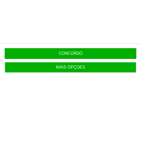
14:22
Honda HR-V: a razão vence a moda no trânsito e
nas férias
12:34
Eclipse. Dos óculos grátis aos telescópios de 12
CONCORDO
mil euros
MAIS OPÇÕES
12:09
Benfica lança petição pela suspensão dos direitos
de TV
11:49
Multicare foca website como ponto de acesso à
área saúde