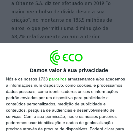
a Oitante S.A. diz ter efetuado em 2019 “o
maior reembolso de dívida desde a sua
criação”, no montante de 185,5 milhões de
euros, o que permitiu uma diminuição de
48,2% relativamente ao ano anterior.
Oitante já pagou 73% do empréstimo na resolução
do Banif
Damos valor à sua privacidade
Ler Mais
Nós e os nossos 1733
parceiros
armazenamos e/ou acedemos
a informações num dispositivo, como cookies, e processamos
dados pessoais, como identificadores únicos e informações
Em termos acumulados, a amortização da
padrão enviadas por um dispositivo para publicidade e
dívida atingiu os 73,3% face ao montante da
conteúdos personalizados, medição de publicidade e
conteúdos, pesquisa de audiências e desenvolvimento de
dívida inicial. Com base nos resultados
serviços.
Com a sua permissão, nós e os nossos parceiros
alcançados,
o capital próprio da Oitante
poderemos usar identificação e dados de geolocalização
aumentou 44,1% face a 2018, somando 113,4
precisos através da procura de dispositivos. Poderá clicar para