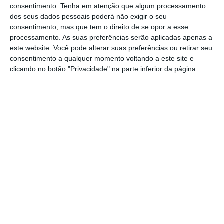
consentimento.
Tenha em atenção que algum processamento
“Estamos honrados e orgulhosos nesta
dos seus dados pessoais poderá não exigir o seu
consentimento, mas que tem o direito de se opor a esse
parceria com a ACWA Power e com a NEOM e
processamento. As suas preferências serão aplicadas apenas a
por usarmos tecnologias comprovadas para
este website. Você pode alterar suas preferências ou retirar seu
tornar real o sonho mundial de energia 100%
consentimento a qualquer momento voltando a este site e
clicando no botão "Privacidade" na parte inferior da página.
verde
. Este projeto irá permitir
obter uma
fonte de energia totalmente limpa
numa
escala massiva e eliminar emissões com
efeito de estufa e outros poluentes
equivalente a mais de 700 mil automóveis”,
diz o presidente e chefe executivo da Air
Products, Seifi Ghasemi, citado em
comunicado.
O projeto deverá entrar em operação em 2025
e irá produzir amoníaco verde para