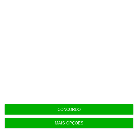
nas férias
8 Agosto 2026
Eclipse. Dos óculos grátis aos telescópios de 12
mil euros
Populares
A revolução ‘skills-first’ na educação em saúde
CONCORDO
5 Agosto 2026
MAIS OPÇÕES
Code For All é a 19.ª melhor ‘edtech’ do mundo
para a Time