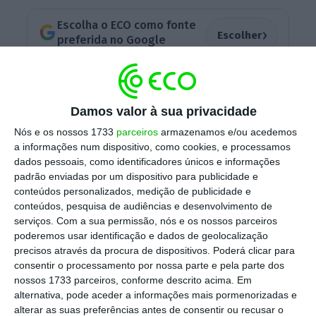
Escolha o ECO como fonte
›
Escolher
preferida no Google
Este que será o maior projeto do mundo de
hidrogénio verde
vai localizar-se em Neom,
Damos valor à sua privacidade
zona do noroeste do Reino da Arábia Saudita,
Nós e os nossos 1733
parceiros
armazenamos e/ou acedemos
e terá a capacidade para
produzir diariamente
a informações num dispositivo, como cookies, e processamos
dados pessoais, como identificadores únicos e informações
650 toneladas de hidrogénio verde
para
padrão enviadas por um dispositivo para publicidade e
transportes e
reduzir a emissão de três
conteúdos personalizados, medição de publicidade e
milhões de toneladas de CO2 a nível mundial.
conteúdos, pesquisa de audiências e desenvolvimento de
serviços.
Com a sua permissão, nós e os nossos parceiros
poderemos usar identificação e dados de geolocalização
precisos através da procura de dispositivos. Poderá clicar para
Regular hidrogénio verde pode estimular empresas
consentir o processamento por nossa parte e pela parte dos
a exportar
nossos 1733 parceiros, conforme descrito acima. Em
alternativa, pode aceder a informações mais pormenorizadas e
Ler Mais
alterar as suas preferências antes de consentir ou recusar o