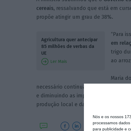
cereais,
ressalvando que está em curs
propõe atingir um grau de 38%.
“Para is
Agricultura quer antecipar
em relaç
85 milhões de verbas da
trigo du
UE
ao arroz
Ler Mais
Maria d
necessário continuar a alimentar a b
e diminuindo as importações, através 
produção local e das cadeias curtas”.
Nós e os nossos 17
processamos dados p
para publicidade e 