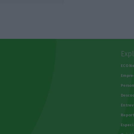
Exp
e
ECO N
Empre
Person
Descod
Entrev
Repor
Especi