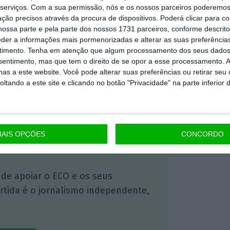
serviços.
Com a sua permissão, nós e os nossos parceiros poderemos 
ção precisos através da procura de dispositivos. Poderá clicar para co
ossa parte e pela parte dos nossos 1731 parceiros, conforme descrit
 ECO Premium
eder a informações mais pormenorizadas e alterar as suas preferência
timento.
Tenha em atenção que algum processamento dos seus dados
nsentimento, mas que tem o direito de se opor a esse processamento. A
as a este website. Você pode alterar suas preferências ou retirar seu
mação é mais importante do que
tando a este site e clicando no botão "Privacidade" na parte inferior 
dependente e rigoroso.
Premium e tenha acesso a notícias
nta, às reportagens e especiais que
AIS OPÇÕES
CONCORDO
ória.
 de apoiar o ECO e os seus
artida é o jornalismo independente,