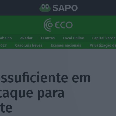
rabalho
eRadar
EContas
Local Online
Capital Verde
2027
Caso Luís Neves
Exames nacionais
Privatização d
ossuficiente em
taque para
te