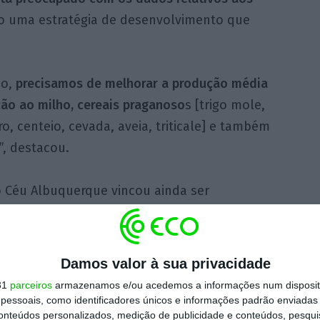
o uma estratégia de desenvolvimento que
so,
precisamos de melhorar a produção média
ão ao milho, cereais praganoso
s [trigo mole,
ro, centeio, cevada, aveia, triticale] e também
”, destacou.
o Céu Albuquerque vincou ainda ser
alança comercial, aumentando as exportações
da valorização “dos produtos da época, da
Damos valor à sua privacidade
31
parceiros
armazenamos e/ou acedemos a informações num dispositi
essoais, como identificadores únicos e informações padrão enviadas 
https://eco.sapo.pt/2020/07/14/portugal-autossuficiente-em-85-com-destaque-para-azeite-e-tomate/
Copiar
conteúdos personalizados, medição de publicidade e conteúdos, pesqui