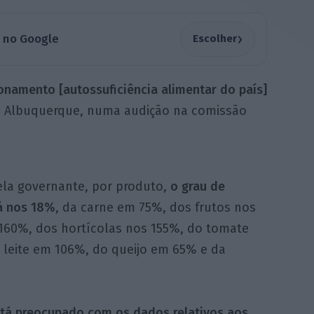
›
a no Google
Escolher
onamento [autossuficiência alimentar do país]
éu Albuquerque, numa audição na comissão
la governante, por produto,
o grau de
á nos 18%
, da carne em 75%, dos frutos nos
 160%, dos hortícolas nos 155%, do tomate
leite em 106%, do queijo em 65% e da
tá preocupado com os dados relativos aos