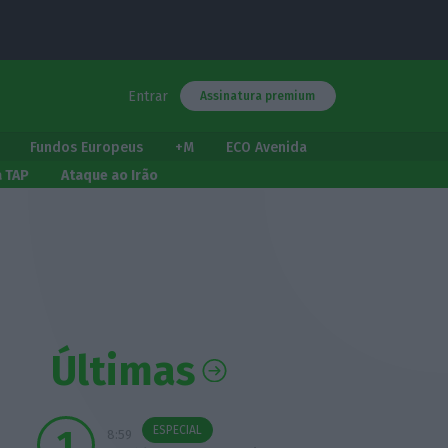
Entrar
Assinatura premium
Fundos Europeus
+M
ECO Avenida
a TAP
Ataque ao Irão
Últimas
ESPECIAL
8:59