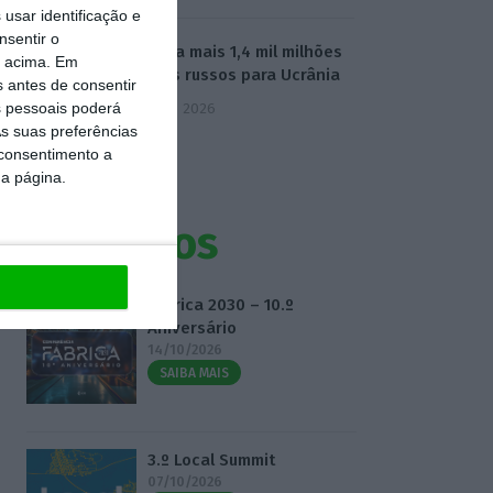
usar identificação e
nsentir o
UE envia mais 1,4 mil milhões
o acima. Em
de juros russos para Ucrânia
s antes de consentir
 pessoais poderá
5 Agosto 2026
s suas preferências
 consentimento a
da página.
Eventos
Fábrica 2030 – 10.º
Aniversário
14/10/2026
SAIBA MAIS
3.º Local Summit
07/10/2026