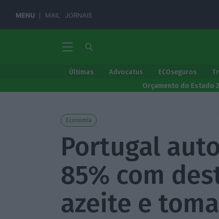
MENU
MAIL
JORNAIS
Últimas
Advocatus
ECOseguros
T
Orçamento do Estado 
Economia
Portugal aut
85% com des
azeite e toma