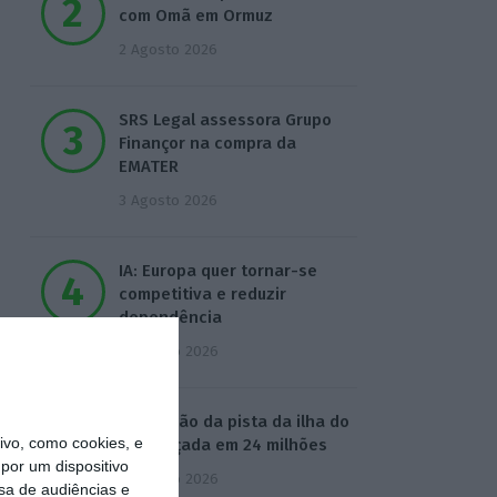
com Omã em Ormuz
2 Agosto 2026
SRS Legal assessora Grupo
Finançor na compra da
EMATER
3 Agosto 2026
IA: Europa quer tornar-se
competitiva e reduzir
dependência
4 Agosto 2026
Ampliação da pista da ilha do
vo, como cookies, e
Pico orçada em 24 milhões
por um dispositivo
4 Agosto 2026
sa de audiências e