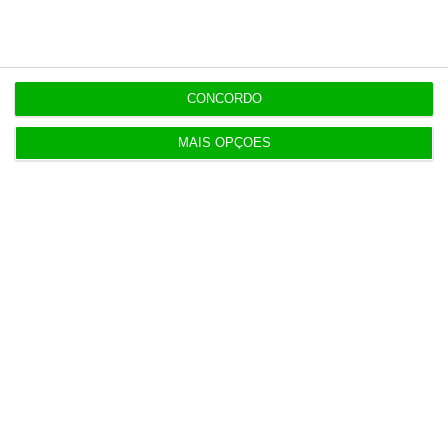
Revitalização da Serra da Estrela é “promessa por
cumprir”
CONCORDO
12:06
Livros pelo Telegram ‘rasgam’ mais de 75 milhões
às editoras
MAIS OPÇÕES
12:00
Banksy custa 175 mil euros aos contribuintes
ingleses
10:21
Preços o Irão continuarão a marcar rumo dos
mercados
10:10