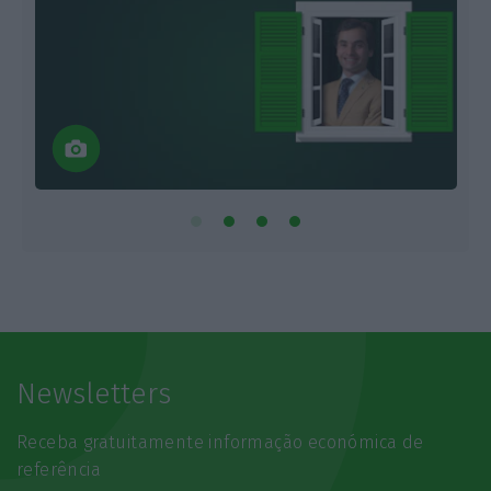
Newsletters
Receba gratuitamente informação económica de
referência