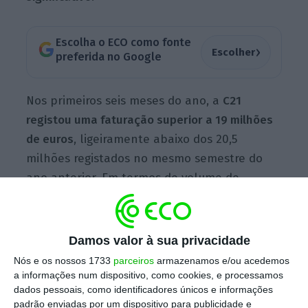
Escolha o ECO como fonte
›
Escolher
preferida no Google
Nos primeiros seis meses do ano, a
C21
registou uma faturação superior a 19 milhões
de euros
, ligeiramente abaixo dos 20,5
milhões registados no mesmo semestre do
ano anterior. Em termos de volume de
negócios, este ascendeu a 800 milhões de
euros, cerca de 7% a menos. Para o CEO da
imobiliária, estes resultados foram mais
Damos valor à sua privacidade
positivos do que o esperado.
Nós e os nossos 1733
parceiros
armazenamos e/ou acedemos
a informações num dispositivo, como cookies, e processamos
dados pessoais, como identificadores únicos e informações
padrão enviadas por um dispositivo para publicidade e
“A principal razão da quebra de faturação