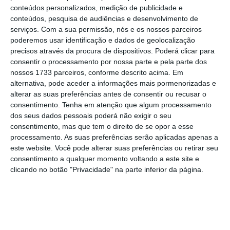
conteúdos personalizados, medição de publicidade e
prende-se com a
suspensão dos processos de
conteúdos, pesquisa de audiências e desenvolvimento de
compra durante março e abril
, que se
serviços.
Com a sua permissão, nós e os nossos parceiros
poderemos usar identificação e dados de geolocalização
refletiram na diminuição de escrituras em
precisos através da procura de dispositivos. Poderá clicar para
abril e maio. Contudo, em junho, as dinâmicas
consentir o processamento por nossa parte e pela parte dos
de procura, negociação e realização de
nossos 1733 parceiros, conforme descrito acima. Em
alternativa, pode aceder a informações mais pormenorizadas e
transações já atingiram, praticamente, os
alterar as suas preferências antes de consentir ou recusar o
mesmos níveis de 2019″, comenta o
consentimento.
Tenha em atenção que algum processamento
responsável, em comunicado.
dos seus dados pessoais poderá não exigir o seu
consentimento, mas que tem o direito de se opor a esse
processamento. As suas preferências serão aplicadas apenas a
Nas mais de 5.000 transações feitas pela
este website. Você pode alterar suas preferências ou retirar seu
imobiliária nos primeiros seis meses do ano,
consentimento a qualquer momento voltando a este site e
clicando no botão "Privacidade" na parte inferior da página.
os portugueses continuaram a procurar,
sobretudo, imóveis T2 e T3. Foram menos 788
transações mas, em contrapartida, o
valor
médio aumentou 8% para os 166.539 euros
.
“No mercado imobiliário residencial, os