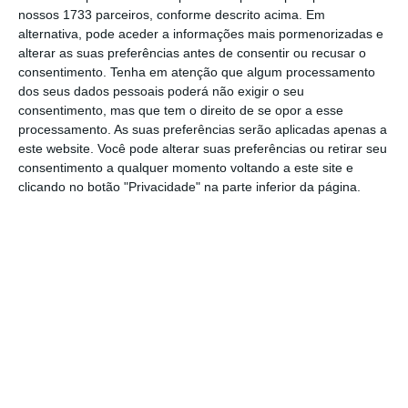
nossos 1733 parceiros, conforme descrito acima. Em
sociedade justa”.
alternativa, pode aceder a informações mais pormenorizadas e
alterar as suas preferências antes de consentir ou recusar o
Antigo presidente da Câmara de Hamburgo,
consentimento.
Tenha em atenção que algum processamento
dos seus dados pessoais poderá não exigir o seu
no norte da Alemanha,
Olaf Scholz, 62 anos, é
consentimento, mas que tem o direito de se opor a esse
vice-chanceler desde março de 2018 no
processamento. As suas preferências serão aplicadas apenas a
governo de coligação com os conservadores
este website. Você pode alterar suas preferências ou retirar seu
consentimento a qualquer momento voltando a este site e
de Angela Merkel, que termina no próximo ano
clicando no botão "Privacidade" na parte inferior da página.
o seu quarto e último mandato.
O partido social-democrata, que vive uma
crise existencial há vários anos, surge como
terceira força política, com 14% das intenções
de voto, segundo uma sondagem difundida no
sábado pelo grupo de media
RTL
.
A coligação entre os democratas-cristãos