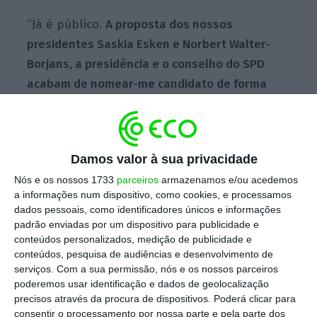
“Já é público.
A proposta dos nossos
presidentes Saskia Esken e Norbert Walter-
Borjans, a presidência e o conselho do SPD
acabam de nomear-me candidato de forma
unânime.
Espero com alegria uma campanha
fantástica, justa e de sucesso numa forte
equipa”, escreveu o próprio Scholz na sua
Damos valor à sua privacidade
conta do Twitter.
Nós e os nossos 1733
parceiros
armazenamos e/ou acedemos
a informações num dispositivo, como cookies, e processamos
dados pessoais, como identificadores únicos e informações
Esken e Walter-Borjans, por seu lado,
padrão enviadas por um dispositivo para publicidade e
qualificaram Scholz como “parceiro de
conteúdos personalizados, medição de publicidade e
confiança orientado para o trabalho em
conteúdos, pesquisa de audiências e desenvolvimento de
serviços.
Com a sua permissão, nós e os nossos parceiros
equipa, que pode e quer lutar por uma
poderemos usar identificação e dados de geolocalização
política social-democrata” na Alemanha, e
precisos através da procura de dispositivos. Poderá clicar para
com quem partilham “a visão de uma
consentir o processamento por nossa parte e pela parte dos