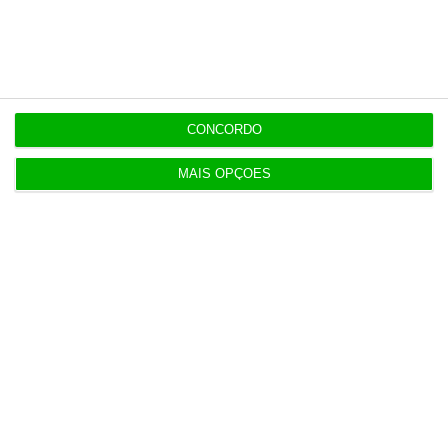
nas férias
8 Agosto 2026
Eclipse. Dos óculos grátis aos telescópios de 12
mil euros
CONCORDO
MAIS OPÇÕES
Populares
O hall de entrada do Ministério das Finanças
6 Agosto 2026
Construbarcelos recebeu quase um milhão de