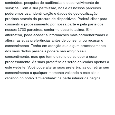
conteúdos, pesquisa de audiências e desenvolvimento de
serviços.
Com a sua permissão, nós e os nossos parceiros
poderemos usar identificação e dados de geolocalização
precisos através da procura de dispositivos. Poderá clicar para
consentir o processamento por nossa parte e pela parte dos
nossos 1733 parceiros, conforme descrito acima. Em
alternativa, pode aceder a informações mais pormenorizadas e
alterar as suas preferências antes de consentir ou recusar o
consentimento.
Tenha em atenção que algum processamento
dos seus dados pessoais poderá não exigir o seu
consentimento, mas que tem o direito de se opor a esse
processamento. As suas preferências serão aplicadas apenas a
este website. Você pode alterar suas preferências ou retirar seu
consentimento a qualquer momento voltando a este site e
Volume de negócios nos serviços
clicando no botão "Privacidade" na parte inferior da página.
INE
Já os
negócios na indústria caíram 11,7% em
junho, “o que traduz uma recuperação de 19,2
pontos percentuais (p.p.) face ao mês
anterior”,
sinaliza o INE. Tanto o mercado