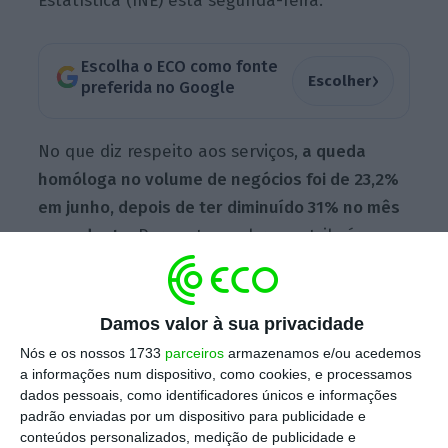
Estatística (INE) esta segunda-feira.
Escolha o ECO como fonte
›
Escolher
preferida no Google
No que diz respeito aos serviços,
a queda
homóloga no volume de negócios foi de 23,2%
em junho, depois de ter diminuído 31% no mês
precedente.
Para esta quebra contribuíram,
principalmente, o comércio por grosso,
comércio e reparação de veículos e
motociclos (que contraiu 15,4%), bem como o
Damos valor à sua privacidade
alojamento, restauração e similares (que caiu
Nós e os nossos 1733
parceiros
armazenamos e/ou acedemos
60,8%), uma das áreas mais prejudicadas pela
a informações num dispositivo, como cookies, e processamos
dados pessoais, como identificadores únicos e informações
pandemia.
padrão enviadas por um dispositivo para publicidade e
conteúdos personalizados, medição de publicidade e