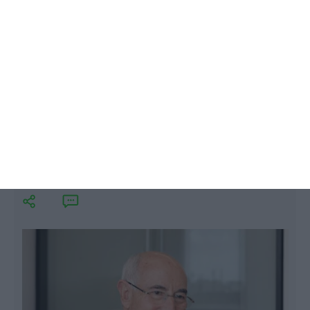
devem ser "criadas condições para a economia não
parar como parou".
Proença de Carvalho sai da
presidência da Global Media
Lusa,
20 Agosto 2020