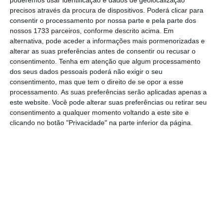
concorrentes em relação à Efacec ou da
precisos através da procura de dispositivos. Poderá clicar para
assessoria que fazem a potenciais
consentir o processamento por nossa parte e pela parte dos
nossos 1733 parceiros, conforme descrito acima. Em
compradores.
alternativa, pode aceder a informações mais pormenorizadas e
alterar as suas preferências antes de consentir ou recusar o
consentimento.
Tenha em atenção que algum processamento
dos seus dados pessoais poderá não exigir o seu
EY vai avaliar Efacec para definir valor da
consentimento, mas que tem o direito de se opor a esse
indemnização
processamento. As suas preferências serão aplicadas apenas a
Ler Mais
este website. Você pode alterar suas preferências ou retirar seu
consentimento a qualquer momento voltando a este site e
clicando no botão "Privacidade" na parte inferior da página.
Além da EY e da Moneris, foram ainda
contratados para o processo de
reprivatização da empresa nortenha
Haitong
Bank
(para assessor financeiro) e a firma de
advogados
SRS
(para assessor jurídico). Mas
antes de processo avançar, o Executivo ainda
vai ter de publicar, em Diário da República, as