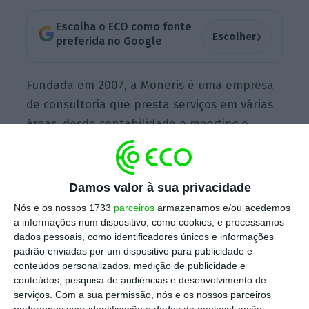
Escolha o ECO como fonte
›
Escolher
preferida no Google
Fundada em 2007, a Moneris é uma empresa
de consultoria que presta serviços em várias
áreas, desde contabilidade e
reporting
e
assessoria fiscal até
corporate finance
. É
liderada Rui Almeida. Contactada pelo ECO, a
Parpública confirmou a escolha: “A Moneris
Damos valor à sua privacidade
foi a entidade que, da consulta efetuada ao
Nós e os nossos 1733
parceiros
armazenamos e/ou acedemos
mercado, apresentou a proposta considerada
a informações num dispositivo, como cookies, e processamos
dados pessoais, como identificadores únicos e informações
mais equilibrada e vantajosa relativamente
padrão enviadas por um dispositivo para publicidade e
aos critérios estabelecidos”. A Moneris
conteúdos personalizados, medição de publicidade e
beneficiou também, neste concurso, da
conteúdos, pesquisa de audiências e desenvolvimento de
serviços.
Com a sua permissão, nós e os nossos parceiros
existência de conflitos de interesse de outros
poderemos usar identificação e dados de geolocalização