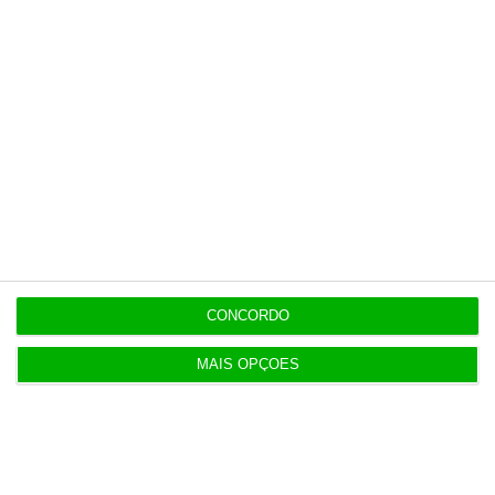
12:06
Livros pelo Telegram ‘rasgam’ mais de 75 milhões
às editoras
12:00
Banksy custa 175 mil euros aos contribuintes
ingleses
10:21
Preços o Irão continuarão a marcar rumo dos
CONCORDO
mercados
MAIS OPÇÕES
10:10
Investidores regressam à Europa com lucros em
alta