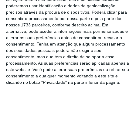
"A ser excluído [do corredor aéreo
poderemos usar identificação e dados de geolocalização
britânico], e é o que parece [que vai
precisos através da procura de dispositivos. Poderá clicar para
consentir o processamento por nossa parte e pela parte dos
acontecer], são péssimas notícias”
nossos 1733 parceiros, conforme descrito acima. Em
para o turismo português”
alternativa, pode aceder a informações mais pormenorizadas e
Cristina Siza Vieira
alterar as suas preferências antes de consentir ou recusar o
CEO da AHP
consentimento.
Tenha em atenção que algum processamento
dos seus dados pessoais poderá não exigir o seu
Agora, cerca de duas semanas depois da
consentimento, mas que tem o direito de se opor a esse
processamento. As suas preferências serão aplicadas apenas a
abertura, cresce a expectativa de que
este website. Você pode alterar suas preferências ou retirar seu
Portugal vá abandonar esse corredor aéreo
consentimento a qualquer momento voltando a este site e
devido ao
agravamento no número de casos
clicando no botão "Privacidade" na parte inferior da página.
de coronavírus no país
. A decisão, segundo a
imprensa britânica, deverá ser anunciada
pelo governo britânico esta quinta-feira, 3 de
setembro.
“
A ser excluído, e é o que parece [que vai