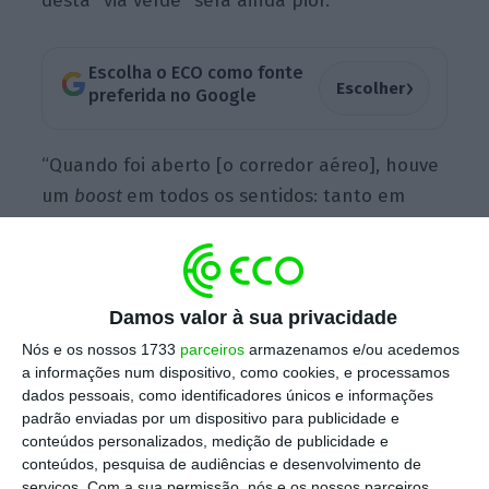
desta “via verde” será ainda pior.
Escolha o ECO como fonte
›
Escolher
preferida no Google
“Quando foi aberto [o corredor aéreo], houve
um
boost
em todos os sentidos: tanto em
termos da aviação como da hotelaria. A
ocupação dos aviões passou dos 40% para
60%, sendo ainda maior no caso do Algarve”,
diz a CEO da Associação de Hotelaria de
Damos valor à sua privacidade
Portugal (AHP). E nos hotéis, aumentaram as
Nós e os nossos 1733
parceiros
armazenamos e/ou acedemos
a informações num dispositivo, como cookies, e processamos
intenções de reservas para setembro e
dados pessoais, como identificadores únicos e informações
outubro.
padrão enviadas por um dispositivo para publicidade e
conteúdos personalizados, medição de publicidade e
conteúdos, pesquisa de audiências e desenvolvimento de
serviços.
Com a sua permissão, nós e os nossos parceiros