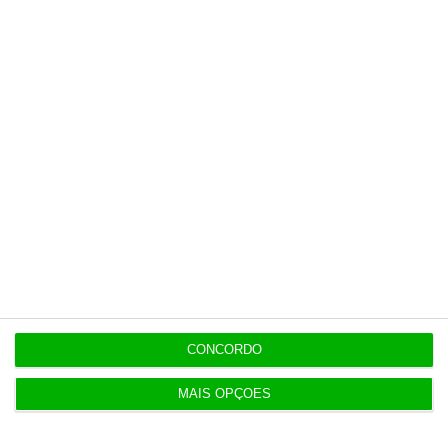
Últimas
7 Agosto 2026
Espanha repõe controlos fronteiriços a viajantes
de Itália
7 Agosto 2026
Seguro promulga decreto para regime de
heranças indivisas
7 Agosto 2026
Bola da ‘mão de deus’ de Maradona em leilão por
dois milhões
CONCORDO
MAIS OPÇÕES
7 Agosto 2026
Auditoria à Polícia Judiciaria foi pedida pelo atual
diretor