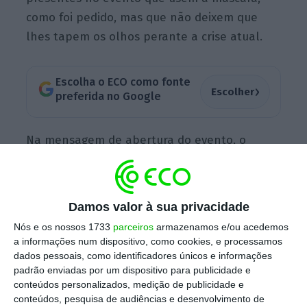
como foi pedido, mas que não deixem que
lhes tapem os olhos perante a crise atual.
Escolha o ECO como fonte
›
Escolher
preferida no Google
Na mensagem de abertura do evento, o
secretário-geral do PCP começou por saudar
todos os comunistas, os que vão e que não
vão à festa, mas deu especial atenção aos
Damos valor à sua privacidade
que trabalharam para montar o evento.
Nós e os nossos 1733
parceiros
armazenamos e/ou acedemos
“Saudações a todos os que garantiram as
a informações num dispositivo, como cookies, e processamos
condições sanitárias”, disse, aproveitando
dados pessoais, como identificadores únicos e informações
padrão enviadas por um dispositivo para publicidade e
para criticar as regras definidas pela Direção-
conteúdos personalizados, medição de publicidade e
Geral de Saúde (DGS).
conteúdos, pesquisa de audiências e desenvolvimento de