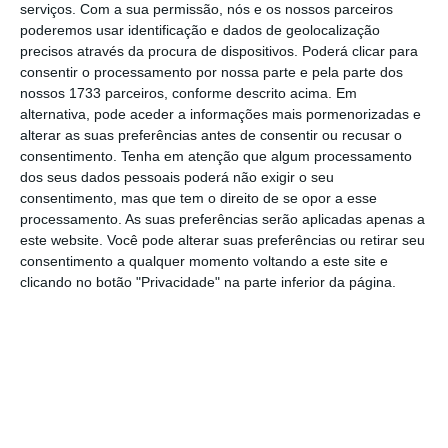
serviços.
Com a sua permissão, nós e os nossos parceiros
poderemos usar identificação e dados de geolocalização
precisos através da procura de dispositivos. Poderá clicar para
consentir o processamento por nossa parte e pela parte dos
Vai ao Avante? Isto é o que pode e não pode fazer
nossos 1733 parceiros, conforme descrito acima. Em
Ler Mais
alternativa, pode aceder a informações mais pormenorizadas e
alterar as suas preferências antes de consentir ou recusar o
consentimento.
Tenha em atenção que algum processamento
Jerónimo de Sousa diz que
a Festa do Avante
dos seus dados pessoais poderá não exigir o seu
consentimento, mas que tem o direito de se opor a esse
foi sujeita a “regras das autoridades de saúde
processamento. As suas preferências serão aplicadas apenas a
que vão muito além das que são aplicadas a
este website. Você pode alterar suas preferências ou retirar seu
qualquer espaço comercial ou das praias”
.
consentimento a qualquer momento voltando a este site e
clicando no botão "Privacidade" na parte inferior da página.
Sublinhando a dimensão da Quinta da
Atalaia, que viu a sua lotação reduzida a
apenas 16.500 lugares, o líder dos comunistas
atacou também as outras forças políticas que
se manifestaram contra a realização do
evento. Rui Rio, do PSD, sempre defendeu que