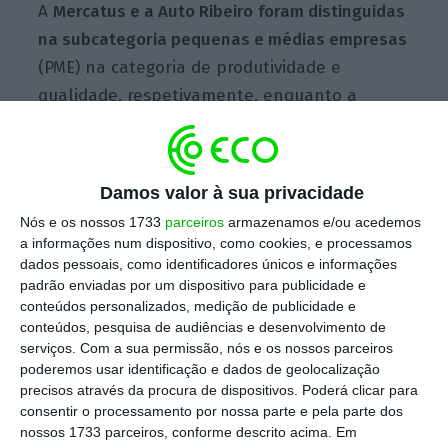
A
Mercatus e a Auto Ribeiro
foram distinguidas
na subcategoria pequenas e médias empresas
(PME) na categoria de produtividade e
qualidade, respetivamente, enquanto a
Revigrés e a Continental receberam uma
menção honrosa
nas mesmas categorias.
Damos valor à sua privacidade
Nós e os nossos 1733
parceiros
armazenamos e/ou acedemos
“Os
Prémios Kaizen representam o
a informações num dispositivo, como cookies, e processamos
reconhecimento do esforço e do trabalho
dados pessoais, como identificadores únicos e informações
desenvolvido pelas empresas que já adotaram
padrão enviadas por um dispositivo para publicidade e
conteúdos personalizados, medição de publicidade e
uma cultura de melhoria contínua no seu
conteúdos, pesquisa de audiências e desenvolvimento de
modelo de gestão.
O nível das
candidaturas
serviços.
Com a sua permissão, nós e os nossos parceiros
superou as nossas expectativas
e ilustra a
poderemos usar identificação e dados de geolocalização
precisos através da procura de dispositivos. Poderá clicar para
excelência do tecido empresarial que existe
consentir o processamento por nossa parte e pela parte dos
em Portugal, e que dá um contributo muito
nossos 1733 parceiros, conforme descrito acima. Em