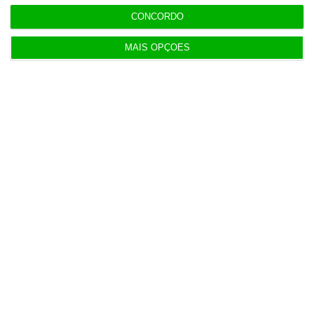
CONCORDO
MAIS OPÇÕES
Populares
A revolução ‘skills-first’ na educação em saúde
5 Agosto 2026
Code For All é a 19.ª melhor ‘edtech’ do mundo
para a Time
4 Agosto 2026
Estado português sem capital direto na
Gigafábrica de IA
5 Agosto 2026