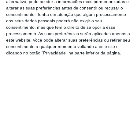
significativo para o desenvolvimento do país”,
alternativa, pode aceder a informações mais pormenorizadas e
alterar as suas preferências antes de consentir ou recusar o
destaca António Costa,
senior partner
do
consentimento.
Tenha em atenção que algum processamento
Kaizen Institute Western Europe, em
dos seus dados pessoais poderá não exigir o seu
comunicado.
consentimento, mas que tem o direito de se opor a esse
processamento. As suas preferências serão aplicadas apenas a
este website. Você pode alterar suas preferências ou retirar seu
Lean e kaizen? Como as empresas trabalham a
consentimento a qualquer momento voltando a este site e
melhor versão
clicando no botão "Privacidade" na parte inferior da página.
Ler Mais
Este prémio distingue, desde 2012, entidades
nacionais que se
destacam na implementação
de processos de melhoria contínua com
obtenção de resultados e ganhos de
rentabilidade e crescimento.
Face à pandemia
do novo coronavírus, a sessão de entrega dos
prémios aconteceu pela primeira vez
online.