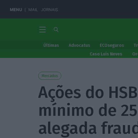
MENU
MAIL
JORNAIS
Últimas
Advocatus
ECOseguros
T
Caso Luís Neves
Or
Mercados
Ações do HSB
mínimo de 25
alegada frau