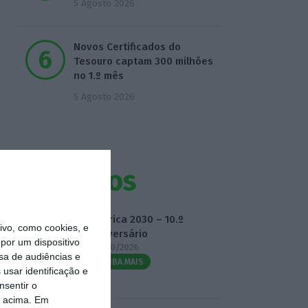
5 Agosto 2026
Novos Certificados do
Tesouro captam 300 milhões
no 1.º mês
5 Agosto 2026
Eventos
Fábrica 2030 – 10.º
vo, como cookies, e
Aniversário
por um dispositivo
14/10/2026
sa de audiências e
SAIBA MAIS
usar identificação e
nsentir o
o acima. Em