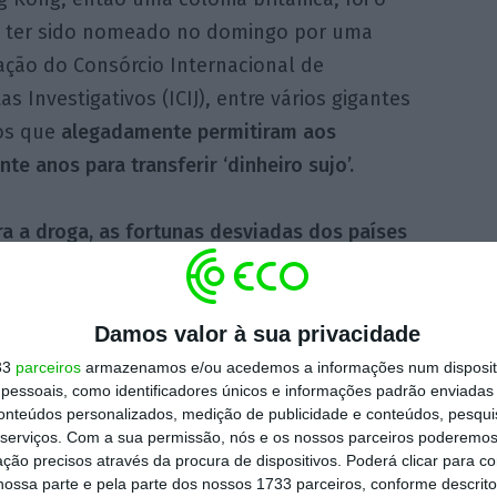
e ter sido nomeado no domingo por uma
ação do Consórcio Internacional de
tas Investigativos (ICIJ), entre vários gigantes
os que
alegadamente permitiram aos
te anos para transferir ‘dinheiro sujo’.
ra a droga, as fortunas desviadas dos países
panças duramente ganhas roubadas como
s permitidas dentro e fora destas
visos dos próprios funcionários dos bancos
“,
Damos valor à sua privacidade
por 108 meios de comunicação internacionais
33
parceiros
armazenamos e/ou acedemos a informações num dispositi
essoais, como identificadores únicos e informações padrão enviadas 
conteúdos personalizados, medição de publicidade e conteúdos, pesqui
serviços.
Com a sua permissão, nós e os nossos parceiros poderemos 
ção precisos através da procura de dispositivos. Poderá clicar para co
e “relatórios de atividades suspeitas” (SAR)
ossa parte e pela parte dos nossos 1733 parceiros, conforme descrit