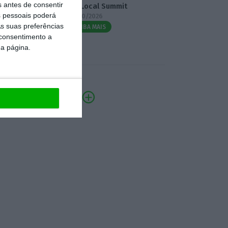
s antes de consentir
3.º Local Summit
 pessoais poderá
07/10/2026
s suas preferências
SAIBA MAIS
 consentimento a
da página.