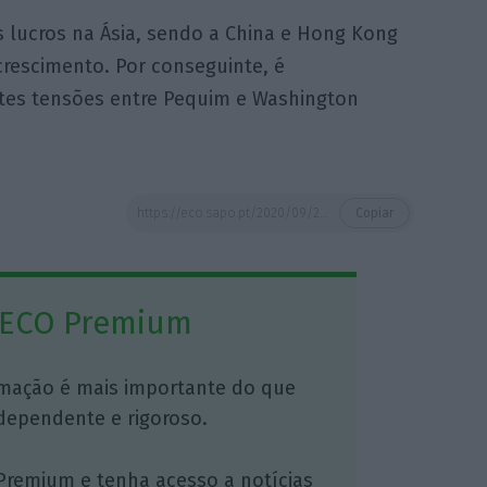
 lucros na Ásia, sendo a China e Hong Kong
crescimento. Por conseguinte, é
ntes tensões entre Pequim e Washington
https://eco.sapo.pt/2020/09/21/acoes-do-hsbc-caem-para-minimo-de-25-anos-devido-a-alegada-fraude/
Copiar
 ECO Premium
mação é mais importante do que
dependente e rigoroso.
Premium e tenha acesso a notícias