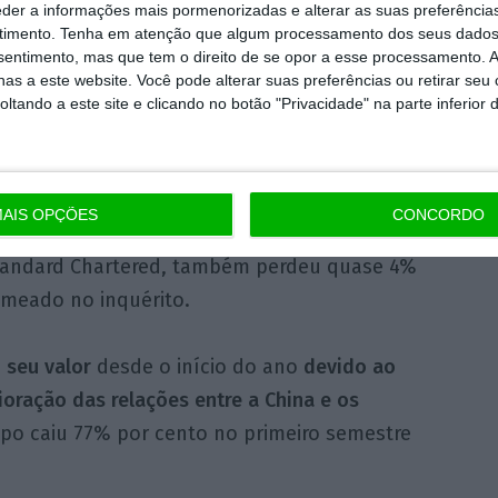
ira do Tesouro dos Estados Unidos, FinCen,
eder a informações mais pormenorizadas e alterar as suas preferência
timento.
Tenha em atenção que algum processamento dos seus dados
nsentimento, mas que tem o direito de se opor a esse processamento. A
as a este website. Você pode alterar suas preferências ou retirar seu
egulamentação do setor, diz que o banco
tando a este site e clicando no botão "Privacidade" na parte inferior 
ores poderosos e perigosos” ao longo das
defendido dizendo aos jornalistas que
gais de denunciar atividades suspeitas.
AIS OPÇÕES
CONCORDO
tandard Chartered, também perdeu quase 4%
omeado no inquérito.
 seu valor
desde o início do ano
devido ao
ioração das relações entre a China e os
upo caiu 77% por cento no primeiro semestre