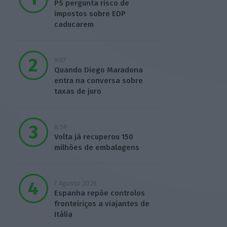
PS pergunta risco de
impostos sobre EDP
caducarem
9:07
Quando Diego Maradona
entra na conversa sobre
taxas de juro
8:59
Volta já recuperou 150
milhões de embalagens
7 Agosto 2026
Espanha repõe controlos
fronteiriços a viajantes de
Itália