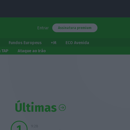
Entrar
Assinatura premium
Fundos Europeus
+M
ECO Avenida
a TAP
Ataque ao Irão
Últimas
9:28