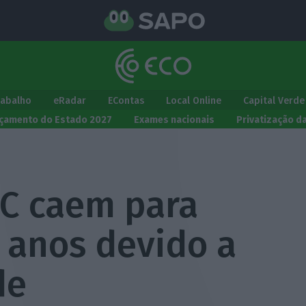
rabalho
eRadar
EContas
Local Online
Capital Verde
çamento do Estado 2027
Exames nacionais
Privatização d
C caem para
 anos devido a
de