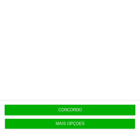
OPINIÃO
18:23
O cliente mudou. E agora?
Populares
Indeciso? Pela primeira vez, há cursos dois em um
no público
6 Agosto 2026
CONCORDO
MAIS OPÇÕES
Fundo americano Apollo compra Easyjet por 6,7 mil
milhões