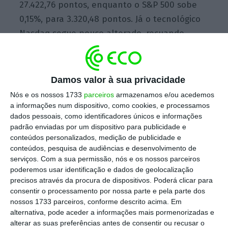
27.422,76 pontos, enquanto o S&P 500 sobe
0,15%, para 3.320,48 pontos. Já o tecnológico ​
Nasdaq segue pouco alterado, recuando
0,08% para 10.954,78 pontos.
Damos valor à sua privacidade
A Nike brilha depois de apresentar resultados
Nós e os nossos 1733
parceiros
armazenamos e/ou acedemos
acima do esperado pelos analistas
, ao revelar
a informações num dispositivo, como cookies, e processamos
que as vendas digitais aumentaram mais de
dados pessoais, como identificadores únicos e informações
padrão enviadas por um dispositivo para publicidade e
80% no último trimestre. As ações da
conteúdos personalizados, medição de publicidade e
empresa sobem 10% em bolsa.
conteúdos, pesquisa de audiências e desenvolvimento de
serviços.
Com a sua permissão, nós e os nossos parceiros
poderemos usar identificação e dados de geolocalização
Em simultâneo, a busca pela vacina contra a
precisos através da procura de dispositivos. Poderá clicar para
Covid-19 está também a dar ânimo às
consentir o processamento por nossa parte e pela parte dos
negociações.
A Johnson & Johnson anunciou
nossos 1733 parceiros, conforme descrito acima. Em
alternativa, pode aceder a informações mais pormenorizadas e
que avançou para a última fase dos ensaios
alterar as suas preferências antes de consentir ou recusar o