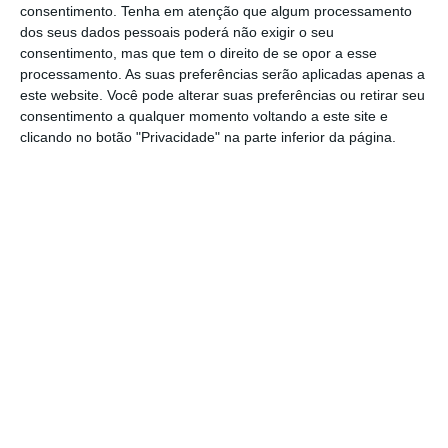
clínicos à vacina que está a desenvolver
,
consentimento.
Tenha em atenção que algum processamento
tornando-se a quarta candidata nesta
dos seus dados pessoais poderá não exigir o seu
consentimento, mas que tem o direito de se opor a esse
posição. A farmacêutica avança 1,67%, para
processamento. As suas preferências serão aplicadas apenas a
146,62 dólares.
este website. Você pode alterar suas preferências ou retirar seu
consentimento a qualquer momento voltando a este site e
clicando no botão "Privacidade" na parte inferior da página.
Já a generalidade das gigantes tecnológicas
está em queda ligeira na abertura desta
sessão.
Depois de subir quase 6% na sessão
anterior, a Amazon recua agora 0,88%,
enquanto a Microsoft cai 0,58% e a Alphabet,
dona da Google, perde 0,90%.
Esta quarta-feira
serão ainda divulgados
dados relativos à atividade empresarial nos
Estados Unidos
, um indicador que será
utilizado para medir o ritmo da recuperação