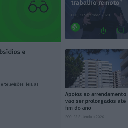
trabalho remoto”
ECO,
23 Setembro 2020
bsídios e
e televisões, leia as
Apoios ao arrendamento
vão ser prolongados até
fim do ano
ECO,
23 Setembro 2020