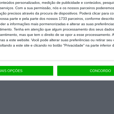
conteúdos personalizados, medição de publicidade e conteúdos, pesqui
serviços.
Com a sua permissão, nós e os nossos parceiros poderemos 
Assine já
ção precisos através da procura de dispositivos. Poderá clicar para co
ossa parte e pela parte dos nossos 1733 parceiros, conforme descrit
todos os planos
eder a informações mais pormenorizadas e alterar as suas preferência
timento.
Tenha em atenção que algum processamento dos seus dados
nsentimento, mas que tem o direito de se opor a esse processamento. A
as a este website. Você pode alterar suas preferências ou retirar seu
tando a este site e clicando no botão "Privacidade" na parte inferior 
AIS OPÇÕES
CONCORDO