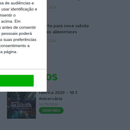
sa de audiências e
4 Agosto 2026
usar identificação e
nsentir o
o acima. Em
FAO alerta para nova subida
s antes de consentir
de preços alimentares
 pessoais poderá
s suas preferências
5 Agosto 2026
 consentimento a
da página.
Eventos
Fábrica 2030 – 10.º
Aniversário
14/10/2026
SAIBA MAIS