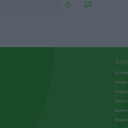
Exp
e
ECO N
Empre
Person
Descod
Entrev
Repor