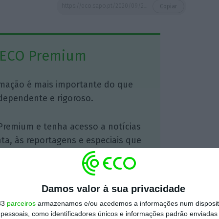
https://eco.sapo.pt/2020/09/23/ps-e-psd-tem-33-presidentes-de-camara-no-limite-de-mandato/
Copiar
 ECO Premium
mação é mais importante do que
dependente e rigoroso.
Premium e tenha acesso a notícias
nta, às reportagens e especiais que
ória.
 de apoiar o ECO e os seus
Damos valor à sua privacidade
artida é o jornalismo independente,
33
parceiros
armazenamos e/ou acedemos a informações num dispositi
essoais, como identificadores únicos e informações padrão enviadas 