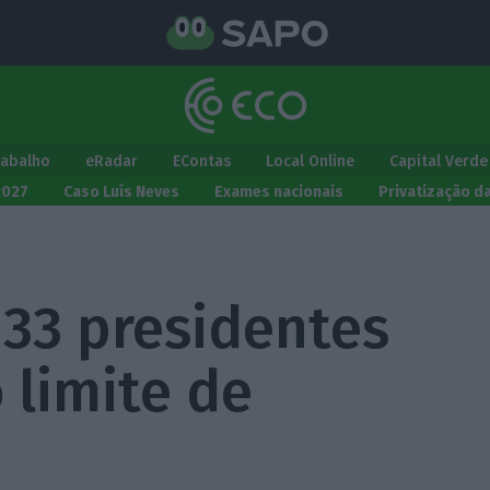
rabalho
eRadar
EContas
Local Online
Capital Verde
2027
Caso Luís Neves
Exames nacionais
Privatização d
 33 presidentes
 limite de