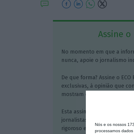
Assine o
No momento em que a infor
nunca, apoie o jornalismo in
De que forma? Assine o ECO 
exclusivas, à opinião que co
mostram o outro lado da hist
Esta assinatura é uma forma
jornalistas. A nossa contrap
Nós e os nossos 17
rigoroso e credível.
processamos dados p