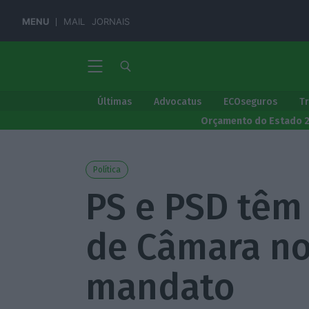
MENU
MAIL
JORNAIS
Últimas
Advocatus
ECOseguros
T
Orçamento do Estado 
Política
PS e PSD têm
de Câmara no
mandato