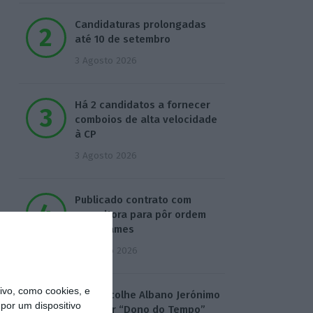
Candidaturas prolongadas
até 10 de setembro
3 Agosto 2026
Há 2 candidatos a fornecer
comboios de alta velocidade
à CP
3 Agosto 2026
Publicado contrato com
consultora para pôr ordem
nos exames
4 Agosto 2026
vo, como cookies, e
TML escolhe Albano Jerónimo
por um dispositivo
para ser “Dono do Tempo”