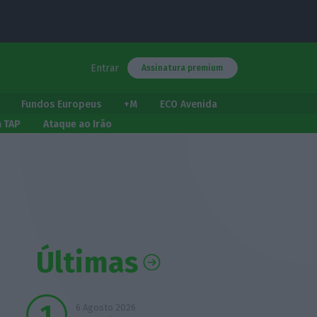
Entrar
Assinatura premium
Fundos Europeus
+M
ECO Avenida
a TAP
Ataque ao Irão
Últimas
6 Agosto 2026