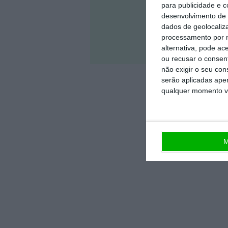
para publicidade e 
desenvolvimento de 
dados de geolocaliza
processamento por n
Veja 
alternativa, pode ac
ou recusar o consen
não exigir o seu co
serão aplicadas apen
qualquer momento vol
M