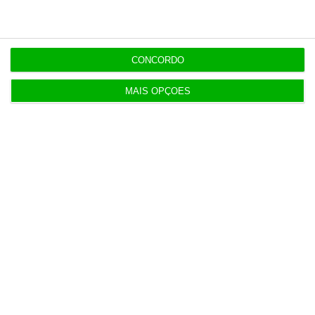
18:45
Há escolas que ainda não receberam
reapreciações dos exames
CONCORDO
MAIS OPÇÕES
Populares
AstraZeneca negoceia megafusão com BMS
3 Agosto 2026
Rock ‘n’ Law volta a 1 de outubro
3 Agosto 2026
Projeto estuda diagnóstico precoce da doença