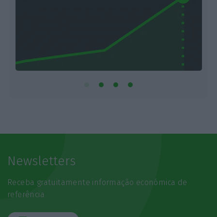
Newsletters
Receba gratuitamente informação económica de
referência