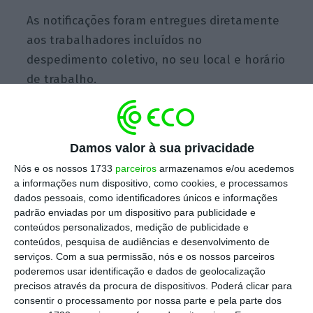
As notificações foram entregues diretamente
aos trabalhadores incluídos no
despedimento coletivo, no seu local e horário
de trabalho.
A carta, a que agência
Lusa
teve acesso, tinha
Damos valor à sua privacidade
como objetivo “a comunicação de intenção da
Nós e os nossos 1733
parceiros
armazenamos e/ou acedemos
ISS Facility Services – Gestão e Manutenção
a informações num dispositivo, como cookies, e processamos
de Edifícios, Lda de proceder a um
dados pessoais, como identificadores únicos e informações
despedimento coletivo”.
padrão enviadas por um dispositivo para publicidade e
conteúdos personalizados, medição de publicidade e
conteúdos, pesquisa de audiências e desenvolvimento de
De acordo com o documento,
os
serviços.
Com a sua permissão, nós e os nossos parceiros
trabalhadores notificados estão dispensados
poderemos usar identificação e dados de geolocalização
precisos através da procura de dispositivos. Poderá clicar para
de comparecer ao serviço a partir de desta
consentir o processamento por nossa parte e pela parte dos
terça-feira e até à conclusão do processo de