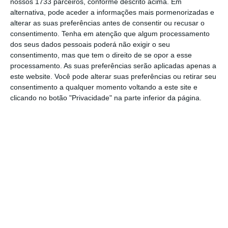
nossos 1733 parceiros, conforme descrito acima. Em
despedimento coletivo
, “sem perda de
alternativa, pode aceder a informações mais pormenorizadas e
alterar as suas preferências antes de consentir ou recusar o
retribuição ou qualquer outro direito”.
consentimento.
Tenha em atenção que algum processamento
dos seus dados pessoais poderá não exigir o seu
Ao abrigo do Código do Trabalho, os
consentimento, mas que tem o direito de se opor a esse
processamento. As suas preferências serão aplicadas apenas a
trabalhadores notificados têm cinco dias
este website. Você pode alterar suas preferências ou retirar seu
úteis para designar uma comissão que os
consentimento a qualquer momento voltando a este site e
represente na discussão deste despedimento
clicando no botão "Privacidade" na parte inferior da página.
coletivo junto da empresa.
Um dos trabalhadores que recebeu a
comunicação de despedimento disse à
agência
Lusa
que
foram notificados 116
trabalhadores, entre eles alguns casais, com o
argumento da redução da operação da TAP
devido ao impacto da pandemia de covid-19
.