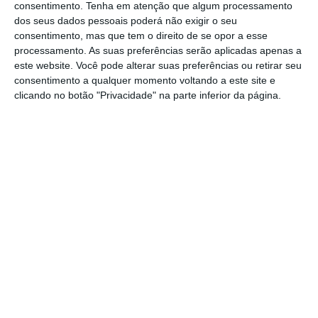
consentimento.
Tenha em atenção que algum processamento
alunos
: 172 euros por sala quando o número
dos seus dados pessoais poderá não exigir o seu
consentimento, mas que tem o direito de se opor a esse
de alunos por sala for inferior ou igual a dez;
processamento. As suas preferências serão aplicadas apenas a
274 euros quando for superior a dez e inferior
este website. Você pode alterar suas preferências ou retirar seu
ou igual a 15; 306 euros entre 15 e 20 alunos e
consentimento a qualquer momento voltando a este site e
clicando no botão "Privacidade" na parte inferior da página.
330 euros quando a sala tem mais de 20
alunos.
Há 140 escolas com casos de Covid-19. Saiba quais
Ler Mais
Este apoio financeiro será pago em
duas
prestações anuais, de valor igual, nos meses
de outubro de 2020 e março de 2021.