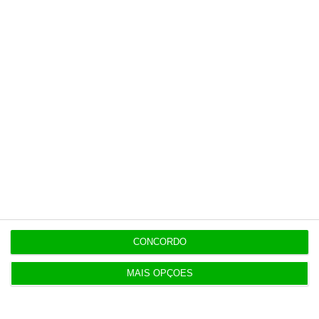
19:14
Fecho de fábrica de calçado em Gaia atira 54 para
desemprego
Populares
MAP reabilita edifício premium junto à Av. da
Liberdade
2 Agosto 2026
CONCORDO
Dinamarca inicia serviço militar obrigatório de 11
MAIS OPÇÕES
meses
3 Agosto 2026