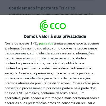
Considerando importante “criar as
necessárias condições que proporcionem às
crianças experiências educativas
diversificadas e de qualidade”, o Executivo
entende que os estabelecimentos de
Damos valor à sua privacidade
educação pré-escolar devem “ser dotados
Nós e os nossos 1731
parceiros
armazenamos e/ou acedemos
dos recursos necessários à concretização das
a informações num dispositivo, como cookies, e processamos
dados pessoais, como identificadores únicos e informações
atividades educativas e socioeducativas,
padrão enviadas por um dispositivo para publicidade e
através da aquisição de equipamentos e
conteúdos personalizados, medição de publicidade e
materiais de qualidade
“, refere o despacho.
conteúdos, pesquisa de audiências e desenvolvimento de
serviços.
Com a sua permissão, nós e os nossos parceiros
poderemos usar identificação e dados de geolocalização
precisos através da procura de dispositivos. Poderá clicar para
Para a compra desse material, o Ministério da
consentir o processamento por nossa parte e pela parte dos
Educação vai dar uma ajuda. Assim,
ainda para
nossos 1731 parceiros, conforme descrito acima. Em
alternativa, pode aceder a informações mais pormenorizadas e
este ano letivo, será dado um apoio às
alterar as suas preferências antes de consentir ou recusar o
escolas, por sala, e dependendo do número de