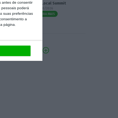
s antes de consentir
3.º Local Summit
 pessoais poderá
07/10/2026
s suas preferências
SAIBA MAIS
 consentimento a
da página.