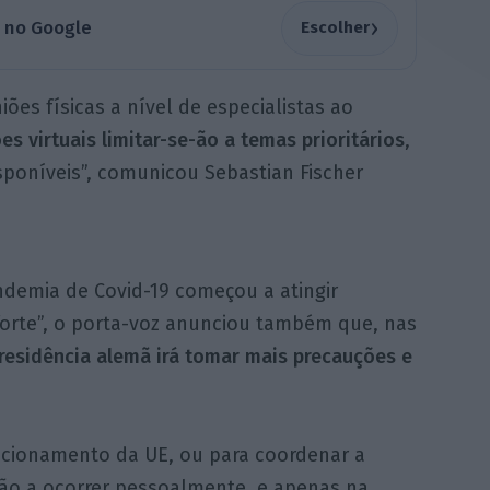
›
a no Google
Escolher
iões físicas a nível de especialistas ao
es virtuais limitar-se-ão a temas prioritários
,
poníveis”, comunicou Sebastian Fischer
demia de Covid-19 começou a atingir
forte”, o porta-voz anunciou também que, nas
 presidência alemã irá tomar mais precauções e
uncionamento da UE, ou para coordenar a
arão a ocorrer pessoalmente, e apenas na