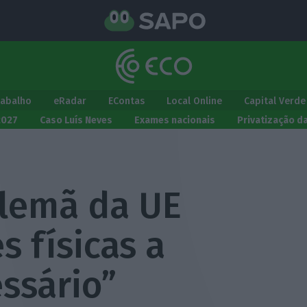
rabalho
eRadar
EContas
Local Online
Capital Verde
2027
Caso Luís Neves
Exames nacionais
Privatização d
alemã da UE
s físicas a
ssário”