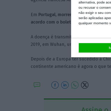
alternativa, pode ac
ou recusar o consen
não exigir o seu co
Em
Portugal, morreram 2.316 pessoas d
serão aplicadas apen
acordo com o boletim mais recente da 
qualquer momento vol
A doença é transmitida por um novo c
2019, em Wuhan, uma cidade do centro
M
Depois de a Europa ter sucedido à Chi
continente americano é agora o que t
Assine o