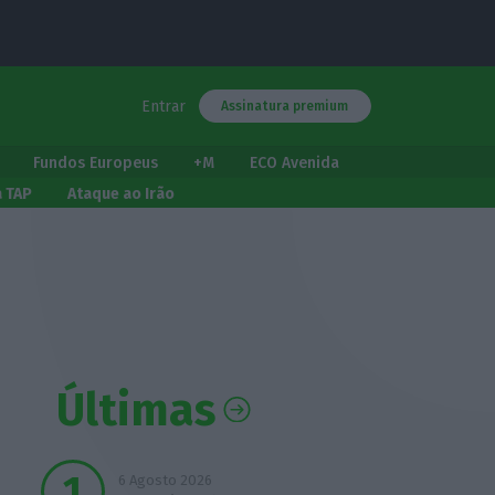
Entrar
Assinatura premium
Fundos Europeus
+M
ECO Avenida
a TAP
Ataque ao Irão
Últimas
6 Agosto 2026