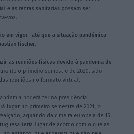
al e as regras sanitárias possam ser
ta-voz.
ão em vigor “até que a situação pandémica
astian Fischer.
zir as reuniões físicas devido à pandemia de
durante o primeiro semestre de 2020, sido
as reuniões no formato virtual.
andemia poderá ter na presidência
á lugar no primeiro semestre de 2021, o
 realçado, aquando da cimeira europeia de 15
rtuguesa teria lugar de acordo com o que as
o, no entanto, que esperava que não seja