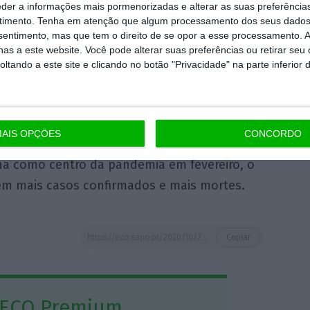
eder a informações mais pormenorizadas e alterar as suas preferência
timento.
Tenha em atenção que algum processamento dos seus dados
nsentimento, mas que tem o direito de se opor a esse processamento. A
os 118.686 casos de infeção confirmados, de
as a este website. Você pode alterar suas preferências ou retirar seu
Direção-Geral da Saúde.
tando a este site e clicando no botão "Privacidade" na parte inferior 
oronavírus detetado no final de dezembro de
 da China.
AIS OPÇÕES
CONCORDO
na como centro da pandemia em fevereiro, o
em mais casos confirmados e mais mortes.
https://eco.sapo.pt/2020/10/26/presidencia-alema-da-ue-reduz-reunioes-fisicas-a-minimo-necessario/
Copiar
 ECO Premium