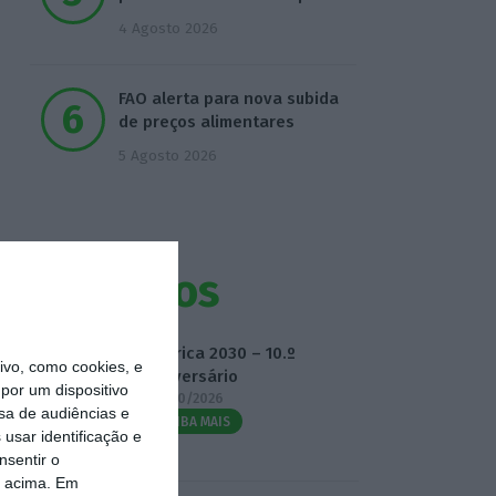
4 Agosto 2026
FAO alerta para nova subida
de preços alimentares
5 Agosto 2026
Eventos
Fábrica 2030 – 10.º
vo, como cookies, e
Aniversário
por um dispositivo
14/10/2026
sa de audiências e
SAIBA MAIS
usar identificação e
nsentir o
o acima. Em