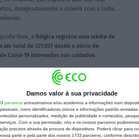
entos, designadamente a cimeira com a Índia,
erências.
unda-feira, a
Bélgica registou uma média de
a um total de 321.031 desde o início da
 de Covid-19 internados nos cuidados
10.810 pessoas na Bélgica, país que
idência da doença – 1.165 por cem mil
Damos valor à sua privacidade
ropa, depois da República Checa (1.284).
33
parceiros
armazenamos e/ou acedemos a informações num dispositi
essoais, como identificadores únicos e informações padrão enviadas 
conteúdos personalizados, medição de publicidade e conteúdos, pesqui
is de 1,1 milhões de mortos e quase 42,7
serviços.
Com a sua permissão, nós e os nossos parceiros poderemos 
o mundo, segundo um balanço feito pela
ção precisos através da procura de dispositivos. Poderá clicar para co
ossa parte e pela parte dos nossos 1733 parceiros, conforme descrit