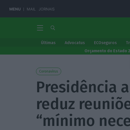
MENU
MAIL
JORNAIS
Últimas
Advocatus
ECOseguros
T
Orçamento do Estado 
Coronavírus
Presidência 
reduz reuniõe
“mínimo nece