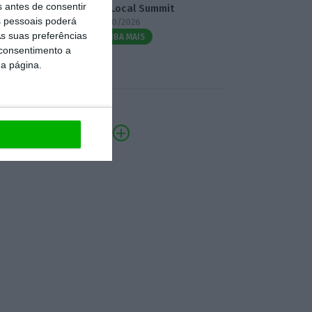
s antes de consentir
3.º Local Summit
 pessoais poderá
07/10/2026
s suas preferências
SAIBA MAIS
 consentimento a
da página.