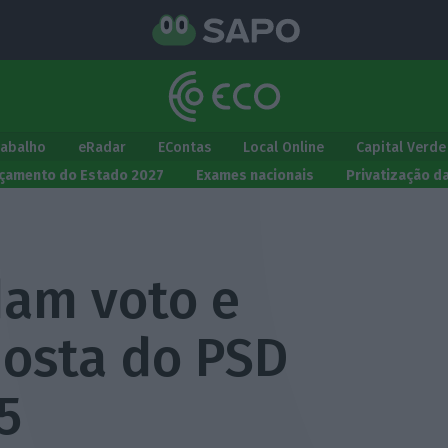
rabalho
eRadar
EContas
Local Online
Capital Verde
çamento do Estado 2027
Exames nacionais
Privatização d
am voto e
posta do PSD
5