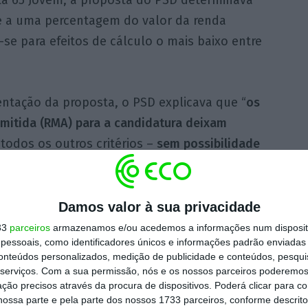
 a uma percentagem do valor da renda
se para efeitos de cálculo o mais baixo entre
ntação da proposta, o PSD explicava que “
os
mitida (RMA) para a candidatura deixam
 todos os outros critérios –
sem possibilidade
endo que “
o apoio Porta 65 deve incidir sobre
 da RMR, mas não excluir os arrendamentos
Damos valor à sua privacidade
33
parceiros
armazenamos e/ou acedemos a informações num dispositi
essoais, como identificadores únicos e informações padrão enviadas 
provada, por unanimidade, um proposta do
conteúdos personalizados, medição de publicidade e conteúdos, pesqui
 65 “é reforçada em 1.000.000 de euros face
serviços.
Com a sua permissão, nós e os nossos parceiros poderemos 
ção precisos através da procura de dispositivos. Poderá clicar para co
eforço aprovado de um milhão de euros, o
ossa parte e pela parte dos nossos 1733 parceiros, conforme descrit