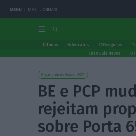
MENU
MAIL
JORNAIS
Últimas
Advocatus
ECOseguros
T
Caso Luís Neves
Or
Orçamento do Estado 2021
BE e PCP mud
rejeitam pro
sobre Porta 6