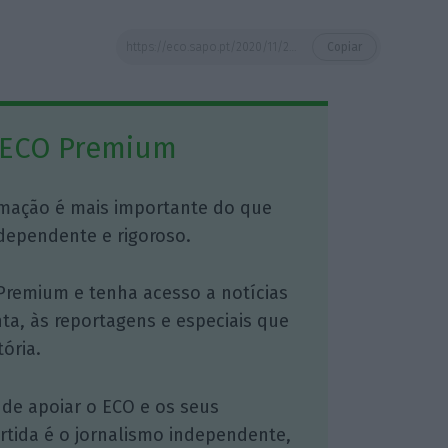
https://eco.sapo.pt/2020/11/25/be-e-pcp-mudam-voto-e-rejeitam-proposta-do-psd-sobre-porta-65/
Copiar
 ECO Premium
mação é mais importante do que
dependente e rigoroso.
Premium e tenha acesso a notícias
nta, às reportagens e especiais que
ória.
 de apoiar o ECO e os seus
artida é o jornalismo independente,