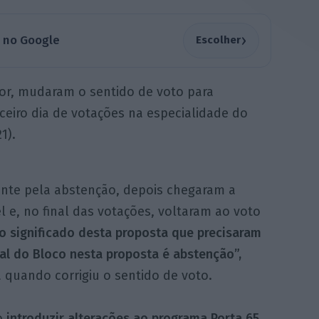
›
a no Google
Escolher
vor, mudaram o sentido de voto para
ceiro dia de votações na especialidade do
1).
ente pela abstenção, depois chegaram a
 e, no final das votações, voltaram ao voto
o significado desta proposta que precisaram
nal do Bloco nesta proposta é abstenção”,
quando corrigiu o sentido de voto.
o
introduzir alterações ao programa Porta 65