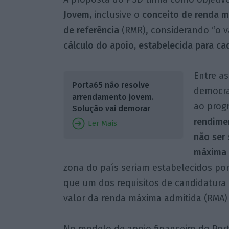
Jovem,
inclusive o
conceito de renda 
de referência
(RMR), considerando “o 
cálculo do apoio, estabelecida para ca
Entre as
Porta65 não resolve
democra
arrendamento jovem.
ao prog
Solução vai demorar
rendime
Ler Mais
não ser 
máxima 
zona do país seriam estabelecidos por
que um dos requisitos de candidatura 
valor da renda máxima admitida (RMA) 
No modelo de apoio financeiro do Por