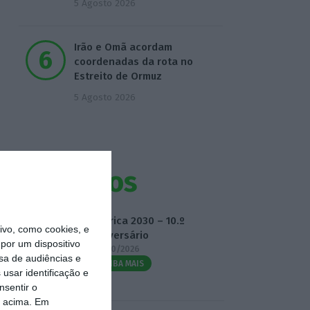
5 Agosto 2026
Irão e Omã acordam
coordenadas da rota no
Estreito de Ormuz
5 Agosto 2026
Eventos
Fábrica 2030 – 10.º
vo, como cookies, e
Aniversário
por um dispositivo
14/10/2026
sa de audiências e
SAIBA MAIS
usar identificação e
nsentir o
o acima. Em