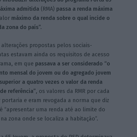
máxima admitida
(RMA)
passa a renda máxima
valor
máximo da renda sobre o qual incide o
da zona do país”.
 alterações propostas pelos sociais-
tas estavam ainda os requisitos de acesso
rama, em que
passava a ser considerado “o
nto mensal do jovem ou do agregado jovem
superior a quatro vezes o valor da renda
de referência”
, os valores da RMR por cada
 portaria e eram revogada a norma que diz
é “apresentar uma renda até ao limite do
na zona onde se localiza a habitação”.
ta 65 Jovem, a proposta do PSD determinava