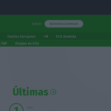
Entrar
Assinatura premium
Fundos Europeus
+M
ECO Avenida
a TAP
Ataque ao Irão
Últimas
21:14