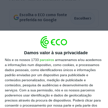
Escolha o ECO como fonte
›
Escolher
preferida no Google
“Queremos uma articulação do Porta 65 Jovem
com o PAA no futuro. Mas, verdadeiramente, a
solução para o arrendamento jovem não é o
Damos valor à sua privacidade
Porta 65”
, disse Pedro Nuno Santos esta
Nós e os nossos 1733
parceiros
armazenamos e/ou acedemos
quarta-feira, durante uma audição da
a informações num dispositivo, como cookies, e processamos
Comissão de Orçamento e Finanças e de
dados pessoais, como identificadores únicos e informações
padrão enviadas por um dispositivo para publicidade e
Economia, Inovação, Obras Públicas e
conteúdos personalizados, medição de publicidade e
Habitação, no âmbito da apreciação na
conteúdos, pesquisa de audiências e desenvolvimento de
especialidade da proposta do Orçamento do
serviços.
Com a sua permissão, nós e os nossos parceiros
poderemos usar identificação e dados de geolocalização
Estado para 2021 (OE2021).
precisos através da procura de dispositivos. Poderá clicar para
consentir o processamento por nossa parte e pela parte dos