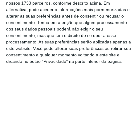
nossos 1733 parceiros, conforme descrito acima. Em
“
Vamos, infelizmente, demorar a ter a resposta
alternativa, pode aceder a informações mais pormenorizadas e
pública necessária, mas o Porta 65 tem de
alterar as suas preferências antes de consentir ou recusar o
consentimento.
Tenha em atenção que algum processamento
continuar a existir.
A articulação com o PAA é
dos seus dados pessoais poderá não exigir o seu
exatamente para que o Porta 65 se possa
consentimento, mas que tem o direito de se opor a esse
cingir a rendas que têm um teto máximo”,
processamento. As suas preferências serão aplicadas apenas a
este website. Você pode alterar suas preferências ou retirar seu
acrescentou.
consentimento a qualquer momento voltando a este site e
clicando no botão "Privacidade" na parte inferior da página.
Porta 65, para o arrendamento jovem, vai ter mais
dinheiro
Ler Mais
Esta intenção de articular o Porta 65 com o
PAA já era conhecida, dado que
estava
prevista no Orçamento do Estado para 2020
. O
documento previa um reforço de dois milhões