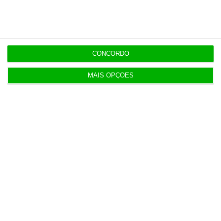
11:11
Eclipse ‘apaga’ 45% da produção solar no fim da
CONCORDO
tarde
MAIS OPÇÕES
Populares
“Se a centralização conseguir manter o bolo atual
já será uma vitória”
7 Agosto 2026
IL pede audição a Luís Neves e dono da