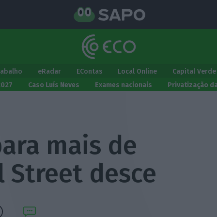
rabalho
eRadar
EContas
Local Online
Capital Verde
2027
Caso Luís Neves
Exames nacionais
Privatização d
ara mais de
 Street desce