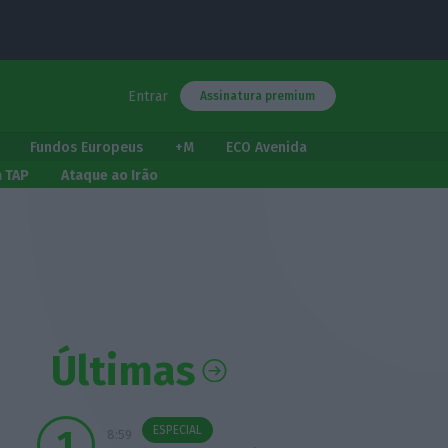
Entrar
Assinatura premium
Fundos Europeus
+M
ECO Avenida
a TAP
Ataque ao Irão
Últimas
ESPECIAL
8:59