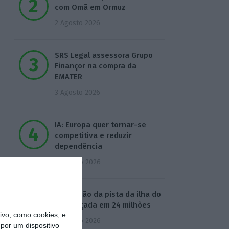
com Omã em Ormuz
2 Agosto 2026
SRS Legal assessora Grupo
Finançor na compra da
EMATER
3 Agosto 2026
IA: Europa quer tornar-se
competitiva e reduzir
dependência
4 Agosto 2026
Ampliação da pista da ilha do
Pico orçada em 24 milhões
vo, como cookies, e
4 Agosto 2026
por um dispositivo