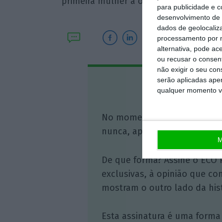
primeira mulher a ocupar o cargo.
para publicidade e 
desenvolvimento de 
dados de geolocaliza
processamento por n
alternativa, pode ac
ou recusar o consen
não exigir o seu co
serão aplicadas apen
Assine o
qualquer momento vol
No momento em que a infor
nunca, apoie o jornalismo in
M
De que forma? Assine o ECO 
exclusivas, à opinião que co
mostram o outro lado da hist
Esta assinatura é uma forma