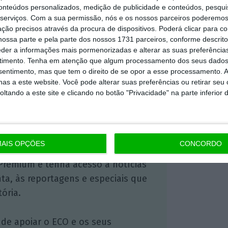
conteúdos personalizados, medição de publicidade e conteúdos, pesqui
serviços.
Com a sua permissão, nós e os nossos parceiros poderemos 
ção precisos através da procura de dispositivos. Poderá clicar para co
ossa parte e pela parte dos nossos 1731 parceiros, conforme descrit
https://eco.sapo.pt/2020/11/30/moderna-dispara-mais-de-15-mas-wall-street-desce/
Copiar
eder a informações mais pormenorizadas e alterar as suas preferência
timento.
Tenha em atenção que algum processamento dos seus dados
nsentimento, mas que tem o direito de se opor a esse processamento. A
as a este website. Você pode alterar suas preferências ou retirar seu
 ECO Premium
tando a este site e clicando no botão "Privacidade" na parte inferior 
mação é mais importante do que
dependente e rigoroso.
AIS OPÇÕES
CONCORDO
Premium e tenha acesso a notícias
nta, às reportagens e especiais que
ória.
 de apoiar o ECO e os seus