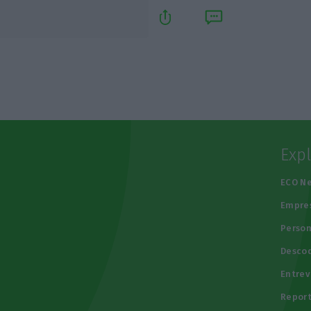
Exp
e
ECO N
Empre
Person
Descod
Entrev
Repor