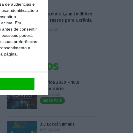
sa de audiências e
usar identificação e
UE envia mais 1,4 mil milhões
nsentir o
de juros russos para Ucrânia
o acima. Em
s antes de consentir
5 Agosto 2026
 pessoais poderá
s suas preferências
 consentimento a
da página.
Eventos
Fábrica 2030 – 10.º
Aniversário
14/10/2026
SAIBA MAIS
3.º Local Summit
07/10/2026