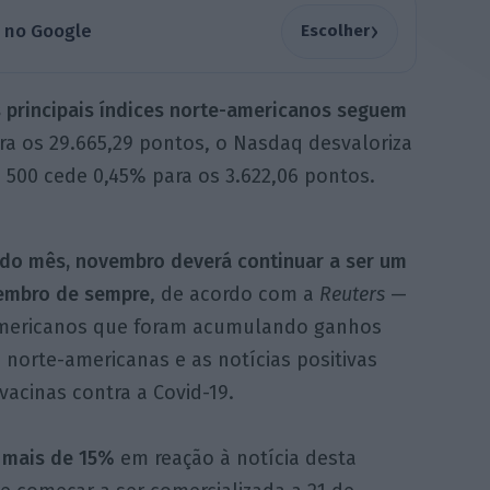
›
a no Google
Escolher
s principais índices norte-americanos seguem
a os 29.665,29 pontos, o Nasdaq desvaloriza
P 500 cede 0,45% para os 3.622,06 pontos.
 do mês, novembro deverá continuar a ser um
vembro de sempre
, de acordo com a
Reuters
—
e-americanos que foram acumulando ganhos
s norte-americanas e as notícias positivas
acinas contra a Covid-19.
 mais de 15%
em reação à notícia desta