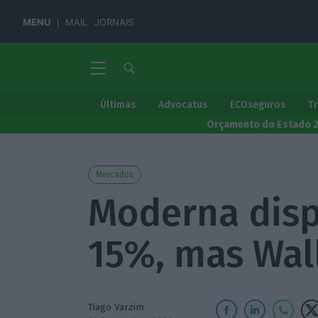
MENU
MAIL
JORNAIS
Últimas
Advocatus
ECOseguros
T
Orçamento do Estado 
Mercados
Moderna disp
15%, mas Wall
Tiago Varzim