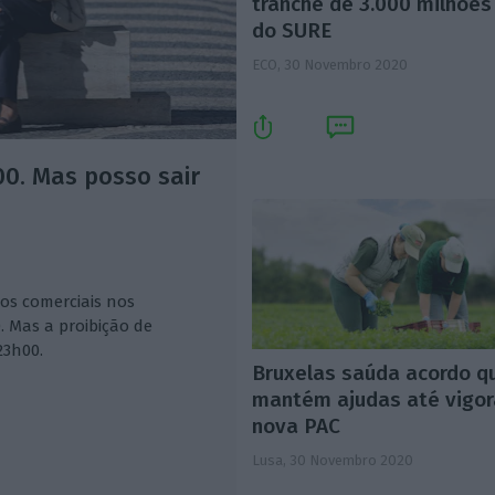
tranche de 3.000 milhões
do SURE
ECO,
30 Novembro 2020
00. Mas posso sair
tos comerciais nos
. Mas a proibição de
23h00.
Bruxelas saúda acordo q
mantém ajudas até vigor
nova PAC
Lusa,
30 Novembro 2020