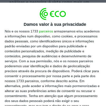
análises e pesquisa, é vista como mais um
passo na corrida pela quota de mercado
numa altura em que os gigantes deste setor
tentam capitalizar a
forte procura por dados
Damos valor à sua privacidade
nos cada vez mais tecnológicos mercados
Nós e os nossos 1733
parceiros
armazenamos e/ou acedemos
financeiros.
a informações num dispositivo, como cookies, e processamos
dados pessoais, como identificadores únicos e informações
padrão enviadas por um dispositivo para publicidade e
conteúdos personalizados, medição de publicidade e
Resposta ousada de UE pode gerar crescimento
conteúdos, pesquisa de audiências e desenvolvimento de
sustentável
serviços.
Com a sua permissão, nós e os nossos parceiros
poderemos usar identificação e dados de geolocalização
Ler Mais
precisos através da procura de dispositivos. Poderá clicar para
consentir o processamento por nossa parte e pela parte dos
Este negócio, a concretizar-se, poderá ser o
nossos 1733 parceiros, conforme descrito acima. Em
alternativa, pode aceder a informações mais pormenorizadas e
segundo maior em 2020
, ficando atrás apenas
alterar as suas preferências antes de consentir ou recusar o
do conjunto de transações no valor de 56 mil
consentimento.
Tenha em atenção que algum processamento
milhões de dólares entre as maiores
dos seus dados pessoais poderá não exigir o seu
consentimento, mas que tem o direito de se opor a esse