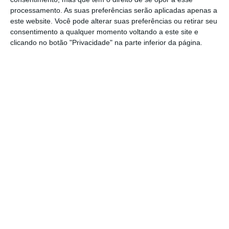
empresas de petróleo e gás da China a um
processamento. As suas preferências serão aplicadas apenas a
novo transportador nacional, de acordo com
este website. Você pode alterar suas preferências ou retirar seu
os dados compilados pela
Bloomberg
.
consentimento a qualquer momento voltando a este site e
clicando no botão "Privacidade" na parte inferior da página.
https://eco.sapo.pt/2020/11/30/sp-global-perto-de-comprar-ihs-markit-por-44-mil-milhoes/
Copiar
Assine o ECO Premium
No momento em que a informação é
mais importante do que nunca, apoie
o jornalismo independente e rigoroso.