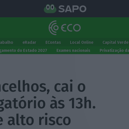
rabalho
eRadar
EContas
Local Online
Capital Verde
çamento do Estado 2027
Exames nacionais
Privatização d
celhos, cai o
gatório às 13h.
 alto risco