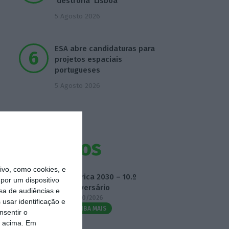
‘destrona’ Lisboa
5 Agosto 2026
ESA abre candidaturas para
projetos espaciais
portugueses
5 Agosto 2026
Eventos
vo, como cookies, e
Fábrica 2030 – 10.º
por um dispositivo
Aniversário
sa de audiências e
14/10/2026
usar identificação e
SAIBA MAIS
nsentir o
o acima. Em