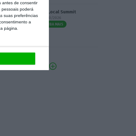
s antes de consentir
 pessoais poderá
3.º Local Summit
s suas preferências
07/10/2026
 consentimento a
SAIBA MAIS
da página.