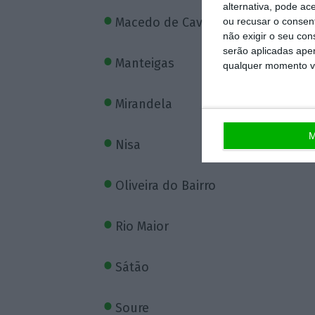
alternativa, pode ac
Macedo de Cavaleiros
ou recusar o consen
não exigir o seu co
serão aplicadas apen
Manteigas
qualquer momento vol
Mirandela
M
Nisa
Oliveira do Bairro
Rio Maior
Sátão
Soure