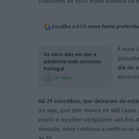
concelhos de risco muito elevado ou 
Escolha o ECO como fonte preferid
A nova 
Os cinco dias em que a
passada
pandemia mais assustou
dia do 
Portugal
decorrer
Ler Mais
Há 29 concelhos, que deixaram de esta
ou seja, que têm menos de 480 casos p
existir o recolher obrigatório aos fins
elevado, onde continua a verificar-se a
as 5h.