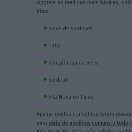
vigoram as medidas mais básicas, aplic
eles:
Arcos de Valdevez
Cuba
Pampilhosa da Serra
Sardoal
Vila Nova de Paiva
Apesar destes concelhos terem deixado
uma
série de medidas comuns a todo o 
Ano Novo
.
No Natal não existirá proibi