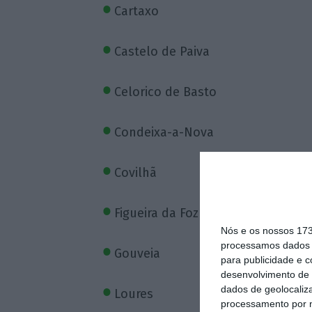
Cartaxo
Castelo de Paiva
Celorico de Basto
Condeixa-a-Nova
Covilhã
Figueira da Foz
Nós e os nossos 17
processamos dados p
Gouveia
para publicidade e 
desenvolvimento de 
dados de geolocaliza
Loures
processamento por n