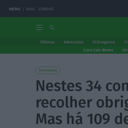
MENU
MAIL
JORNAIS
Últimas
Advocatus
ECOseguros
T
Caso Luís Neves
Or
Coronavírus
Nestes 34 con
recolher obri
Mas há 109 de