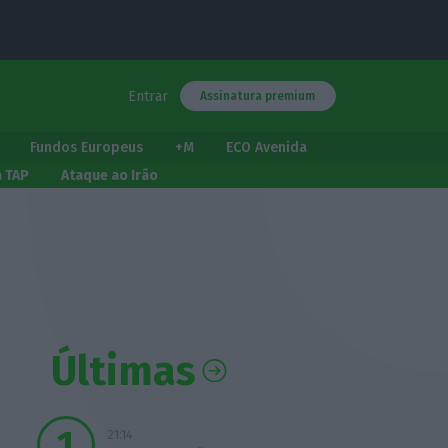
Entrar
Assinatura premium
Fundos Europeus
+M
ECO Avenida
a TAP
Ataque ao Irão
Últimas
21:14