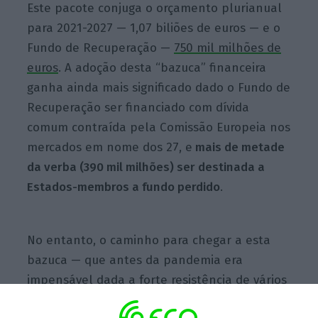
Este pacote conjuga o orçamento plurianual
para 2021-2027 — 1,07 biliões de euros — e o
Fundo de Recuperação —
750 mil milhões de
euros
. A adoção desta “bazuca” financeira
ganha ainda mais significado dado o Fundo de
Recuperação ser financiado com dívida
comum contraída pela Comissão Europeia nos
mercados em nome dos 27, e
mais de metade
da verba (390 mil milhões) ser destinada a
Estados-membros a fundo perdido
.
No entanto, o caminho para chegar a esta
bazuca — que antes da pandemia era
impensável dada a forte resistência de vários
Estados-membros à emissão de dívida