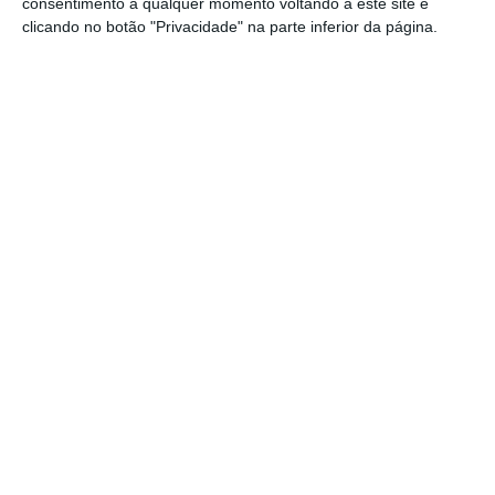
consentimento a qualquer momento voltando a este site e
Costa admite erros na pandemia, mas põe foco no
clicando no botão "Privacidade" na parte inferior da página.
futuro
Ler Mais
A longa maratona negocial deveu-se em boa
medida à
posição concertada de quatro
Estados-membros, autodenominados frugais
— Holanda, Áustria, Suécia e Dinamarca –, que
se opuseram a um orçamento a longo prazo
mais ambicioso e defenderam também a
imposição de várias condições para o acesso
aos fundos, entre as quais a questão do
respeito pelo Estado de direito.
Para
Portugal, foram destinados 30 mil milhões
de euros do orçamento para os próximos sete