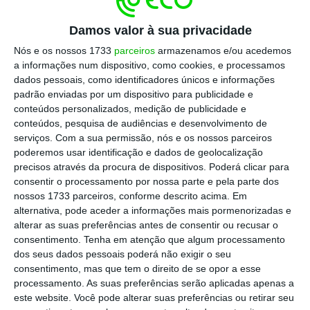
conjunta e a subvenções –, foi sinuoso, e o
acordo final só foi fechado já este mês, quando
Damos valor à sua privacidade
os 27 superaram o último obstáculo que surgiu
Nós e os nossos 1733
parceiros
armazenamos e/ou acedemos
no trajeto
: o
veto de Hungria e Polónia ao
a informações num dispositivo, como cookies, e processamos
mecanismo que condiciona o acesso aos
dados pessoais, como identificadores únicos e informações
padrão enviadas por um dispositivo para publicidade e
fundos comunitários
ao respeito pelo Estado
conteúdos personalizados, medição de publicidade e
de direito.
conteúdos, pesquisa de audiências e desenvolvimento de
serviços.
Com a sua permissão, nós e os nossos parceiros
poderemos usar identificação e dados de geolocalização
Foi em julho, após uma maratona negocial
precisos através da procura de dispositivos. Poderá clicar para
que se arrastou por quatro noites e cinco
consentir o processamento por nossa parte e pela parte dos
dias, naquela que se tornou a
segunda
nossos 1733 parceiros, conforme descrito acima. Em
alternativa, pode aceder a informações mais pormenorizadas e
cimeira mais longa da história da UE
, que os
alterar as suas preferências antes de consentir ou recusar o
chefes de Estado e de Governo dos 27
consentimento.
Tenha em atenção que algum processamento
chegaram a um compromisso sobre o pacote
dos seus dados pessoais poderá não exigir o seu
consentimento, mas que tem o direito de se opor a esse
de recuperação
.
processamento. As suas preferências serão aplicadas apenas a
este website. Você pode alterar suas preferências ou retirar seu