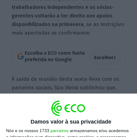
trabalhadores independentes e os sócios-
gerentes voltarão a ter direito aos apoios
disponibilizados na primavera
, se as restrições
mais apertadas se confirmarem.
Escolha o ECO como fonte
›
Escolher
preferida no Google
À saída da reunião desta sexta-feira com os
parceiros sociais, Siza Vieira sublinhou que,
para o Executivo, é “evidente”, neste
momento, a necessidade de encontrar um
“modelo de contenção maior da mobilidade
Damos valor à sua privacidade
dos
portugueses
, o que passará pela adoção
de medidas mais restritivas, semelhantes às
Nós e os nossos 1733
parceiros
armazenamos e/ou acedemos
a informações num dispositivo, como cookies, e processamos