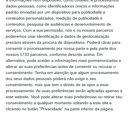
aplicadas em abril de 2020, com o
dados pessoais, como identificadores únicos e informações
encerramento de várias atividades (como
padrão enviadas por um dispositivo para publicidade e
comércio não alimentar e restauração)
.
conteúdos personalizados, medição de publicidade e
conteúdos, pesquisa de audiências e desenvolvimento de
serviços.
Com a sua permissão, nós e os nossos parceiros
poderemos usar identificação e dados de geolocalização
Siza admite fecho da restauração e comércio não
precisos através da procura de dispositivos. Poderá clicar para
alimentar
consentir o processamento por nossa parte e pela parte dos
nossos 1733 parceiros, conforme descrito acima. Em
Ler Mais
alternativa, pode aceder a informações mais pormenorizadas e
alterar as suas preferências antes de consentir ou recusar o
consentimento.
Tenha em atenção que algum processamento
A confirma-se esse regresso ao confinamento
dos seus dados pessoais poderá não exigir o seu
mais apertado, as empresas encerradas por
consentimento, mas que tem o direito de se opor a esse
imposição legal
terão à sua disposição o
lay-
processamento. As suas preferências serão aplicadas apenas a
este website. Você pode alterar suas preferências ou retirar seu
off
simplificado
, regime que lhes permite
consentimento a qualquer momento voltando a este site e
reduzir os horários ou suspender os contratos
clicando no botão "Privacidade" na parte inferior da página.
de trabalho
, ao mesmo tempo que recebem
um apoio para o pagamento dos salários.