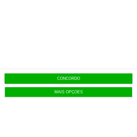
Assine já
Veja todos os planos
Últimas
CONCORDO
MAIS OPÇÕES
14:22
Honda HR-V: a razão vence a moda no trânsito e
nas férias
12:34
Eclipse. Dos óculos grátis aos telescópios de 12