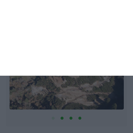
Galp vai comprar metade do lítio da
mina do Barroso
Bárbara Silva,
12 Janeiro 2021
L