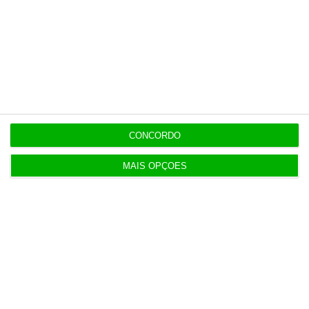
Diretor financeiro da PJ nega obra feita por amigo
de Neves
Populares
CONCORDO
Perdoai-lhes, São “Nossos”
MAIS OPÇÕES
3 Agosto 2026
Dívida pública sobe para 93% do PIB no segundo
trimestre
3 Agosto 2026
IL pede ao PR para estancar o “degradar das